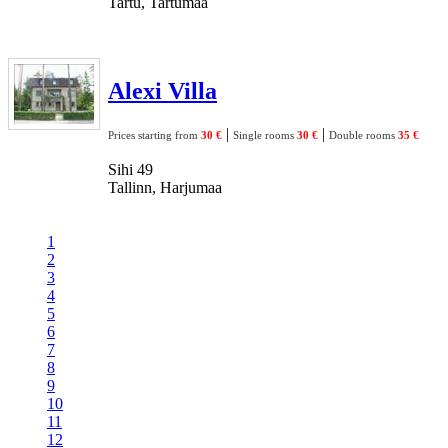
Tartu, Tartumaa
Alexi Villa
|
|
Prices starting from
30 €
Single rooms
30 €
Double rooms
35 €
Sihi 49
Tallinn, Harjumaa
1
2
3
4
5
6
7
8
9
10
11
12