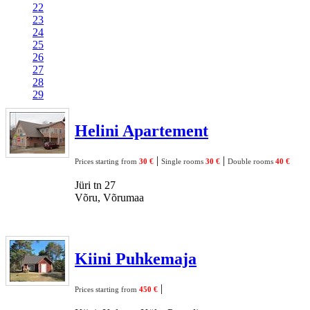
22
23
24
25
26
27
28
29
Helini Apartement
|
|
Prices starting from
30 €
Single rooms
30 €
Double rooms
40 €
Jüri tn 27
Võru, Võrumaa
Kiini Puhkemaja
|
Prices starting from
450 €