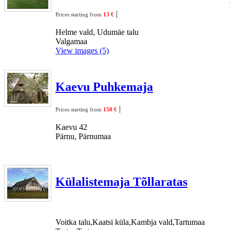
|
Prices starting from
13 €
Helme vald, Udumäe talu
Valgamaa
View images (5)
Kaevu Puhkemaja
|
Prices starting from
150 €
Kaevu 42
Pärnu, Pärnumaa
Külalistemaja Tõllaratas
Voitka talu,Kaatsi küla,Kambja vald,Tartumaa