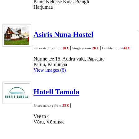
Kiini, Kelnase Küla, Prangli
Harjumaa
Asiris Nuna Hostel
|
|
Prices starting from
10 €
Single rooms
20 €
Double rooms
41 €
Nurme tee 15, Audru vald, Papsaare
Pärnu, Pärnumaa
View images (6)
Hotell Tamula
|
Prices starting from
35 €
Vee tn 4
Võru, Võrumaa