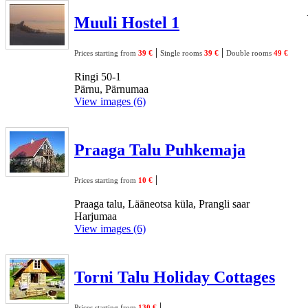
Muuli Hostel 1
|
|
Prices starting from
39 €
Single rooms
39 €
Double rooms
49 €
Ringi 50-1
Pärnu, Pärnumaa
View images (6)
Praaga Talu Puhkemaja
|
Prices starting from
10 €
Praaga talu, Lääneotsa küla, Prangli saar
Harjumaa
View images (6)
Torni Talu Holiday Cottages
|
Prices starting from
130 €