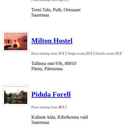
Torni Talu, Pulli, Orissaare
Saaremaa
Milton Hostel
|
|
Prices starting from
15 €
Single rooms
25 €
Double rooms
35 €
Tallinna mnt 93b, 80010
Pärnu, Pärnumaa
Pidula Forell
|
Prices starting from
20 €
Kallaste küla, Kihelkonna vald
Saaremaa