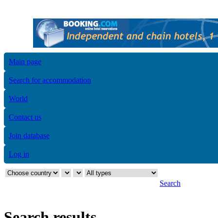
Main page
Search for accommodation
World
Contact us
Join database
Log in
Search
Search results