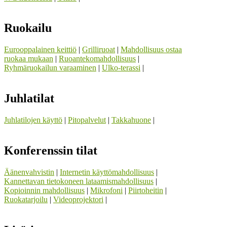
Ruokailu
Eurooppalainen keittiö
|
Grilliruoat
|
Mahdollisuus ostaa
ruokaa mukaan
|
Ruoantekomahdollisuus
|
Ryhmäruokailun varaaminen
|
Ulko-terassi
|
Juhlatilat
Juhlatilojen käyttö
|
Pitopalvelut
|
Takkahuone
|
Konferenssin tilat
Äänenvahvistin
|
Internetin käyttömahdollisuus
|
Kannettavan tietokoneen lataamismahdollisuus
|
Kopioinnin mahdollisuus
|
Mikrofoni
|
Piirtoheitin
|
Ruokatarjoilu
|
Videoprojektori
|