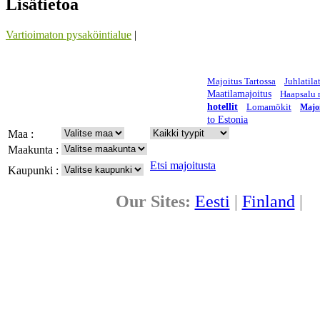
Lisätietoa
Vartioimaton pysaköintialue
|
Majoitus Tartossa
Juhlatila
Maatilamajoitus
Haapsalu 
hotellit
Lomamökit
Majo
to Estonia
Maa :
Maakunta :
Etsi majoitusta
Kaupunki :
Our Sites:
Eesti
|
Finland
|