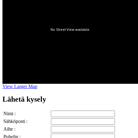
View Larger Map
Lähetä kysely
Nimi :
Sähköposti :
Aihe :
Puhelin :