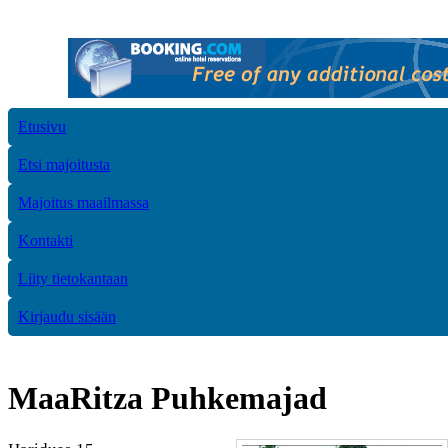
Etusivu
Etsi majoitusta
Majoitus maailmassa
Kontakti
Liity tietokantaan
Kirjaudu sisään
MaaRitza Puhkemajad