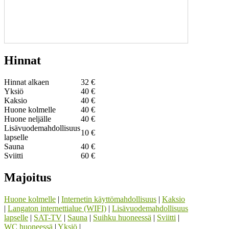
Hinnat
Hinnat alkaen
32 €
Yksiö
40 €
Kaksio
40 €
Huone kolmelle
40 €
Huone neljälle
40 €
Lisävuodemahdollisuus
10 €
lapselle
Sauna
40 €
Sviitti
60 €
Majoitus
Huone kolmelle
|
Internetin käyttömahdollisuus
|
Kaksio
|
Langaton internettialue (WIFI)
|
Lisävuodemahdollisuus
lapselle
|
SAT-TV
|
Sauna
|
Suihku huoneessä
|
Sviitti
|
WC huoneessä
|
Yksiö
|