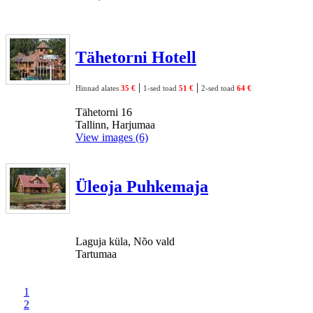
Tähetorni Hotell
|
|
Hinnad alates
35 €
1-sed toad
51 €
2-sed toad
64 €
Tähetorni 16
Tallinn, Harjumaa
View images (6)
Üleoja Puhkemaja
Laguja küla, Nõo vald
Tartumaa
1
2