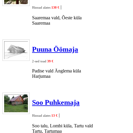
|
Hinnad alates
130 €
Saaremaa vald, Õeste küla
Saaremaa
Puuna Öömaja
2-sed toad
39 €
Padise vald Änglema küla
Harjumaa
Soo Puhkemaja
|
Hinnad alates
13 €
Soo talu, Lombi küla, Tartu vald
Tartu, Tartumaa