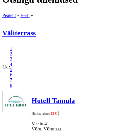
Pealeht
»
Eesti
»
Väliterrass
1
2
3
4
Lk :
5
6
7
8
Hotell Tamula
|
Hinnad alates
35 €
Vee tn 4
Võru, Võrumaa