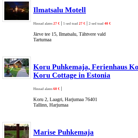
Ilmatsalu Motell
|
|
Hinnad alates
27 €
1-sed toad
27 €
2-sed toad
40 €
Järve tee 15, Ilmatsalu, Tähtvere vald
Tartumaa
Koru Puhkemaja, Ferienhaus Ko
Koru Cottage in Estonia
|
Hinnad alates
60 €
Koru 2, Laagri, Harjumaa 76401
Tallinn, Harjumaa
Marise Puhkemaja