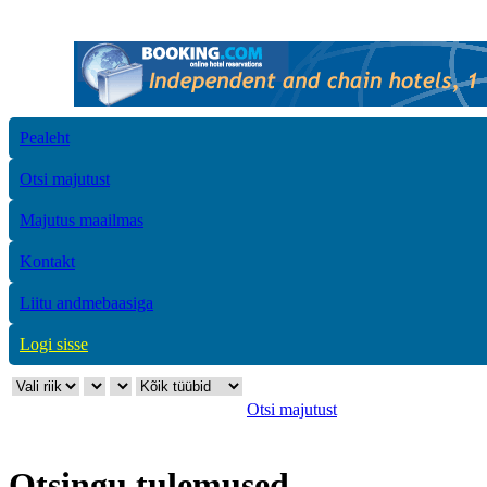
Pealeht
Otsi majutust
Majutus maailmas
Kontakt
Liitu andmebaasiga
Logi sisse
Otsi majutust
Otsingu tulemused