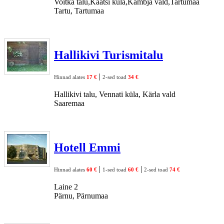
Voitka talu,Kaatsi küla,Kambja vald,Tartumaa
Tartu, Tartumaa
Hallikivi Turismitalu
|
Hinnad alates
17 €
2-sed toad
34 €
Hallikivi talu, Vennati küla, Kärla vald
Saaremaa
Hotell Emmi
|
|
Hinnad alates
60 €
1-sed toad
60 €
2-sed toad
74 €
Laine 2
Pärnu, Pärnumaa