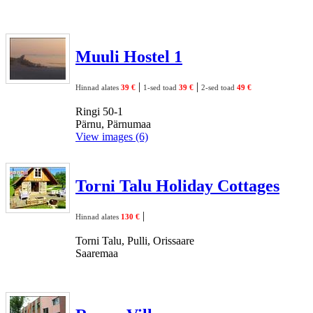
Muuli Hostel 1
|
|
Hinnad alates
39 €
1-sed toad
39 €
2-sed toad
49 €
Ringi 50-1
Pärnu, Pärnumaa
View images (6)
Torni Talu Holiday Cottages
|
Hinnad alates
130 €
Torni Talu, Pulli, Orissaare
Saaremaa