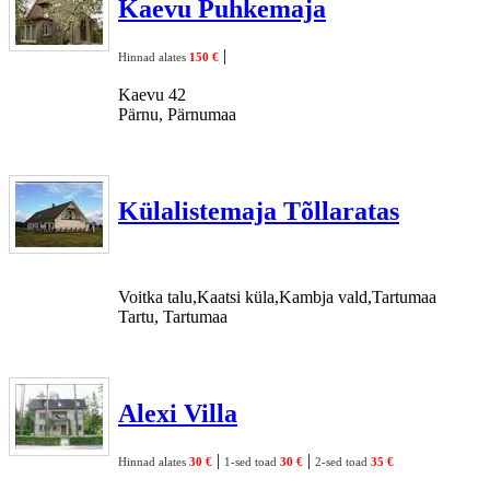
Kaevu Puhkemaja
|
Hinnad alates
150 €
Kaevu 42
Pärnu, Pärnumaa
Külalistemaja Tõllaratas
Voitka talu,Kaatsi küla,Kambja vald,Tartumaa
Tartu, Tartumaa
Alexi Villa
|
|
Hinnad alates
30 €
1-sed toad
30 €
2-sed toad
35 €