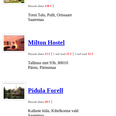
|
Hinnad alates
130 €
Torni Talu, Pulli, Orissaare
Saaremaa
Milton Hostel
|
|
Hinnad alates
15 €
1-sed toad
25 €
2-sed toad
35 €
Tallinna mnt 93b, 80010
Pärnu, Pärnumaa
Pidula Forell
|
Hinnad alates
20 €
Kallaste küla, Kihelkonna vald
Saaremaa