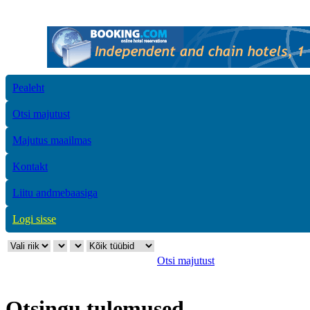
Pealeht
Otsi majutust
Majutus maailmas
Kontakt
Liitu andmebaasiga
Logi sisse
Otsi majutust
Otsingu tulemused