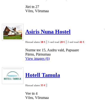
Jüri tn 27
Võru, Võrumaa
Asiris Nuna Hostel
|
|
Hinnad alates
10 €
1-sed toad
20 €
2-sed toad
41 €
Nurme tee 15, Audru vald, Papsaare
Pärnu, Pärnumaa
View images (6)
Hotell Tamula
|
Hinnad alates
35 €
Vee tn 4
Võru, Võrumaa