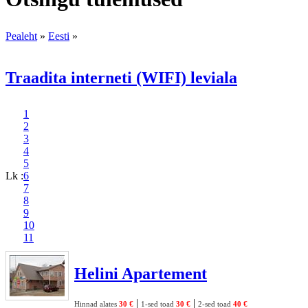
Pealeht
»
Eesti
»
Traadita interneti (WIFI) leviala
1
2
3
4
5
Lk :
6
7
8
9
10
11
Helini Apartement
|
|
Hinnad alates
30 €
1-sed toad
30 €
2-sed toad
40 €