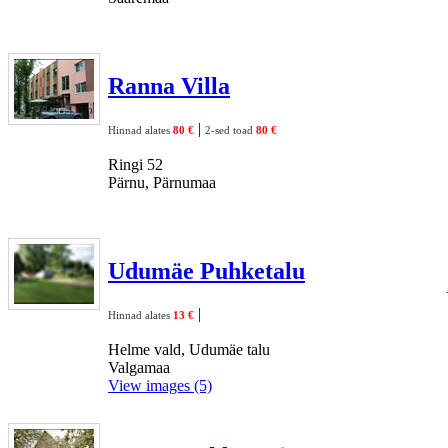
Ranna Villa
|
Hinnad alates
80 €
2-sed toad
80 €
Ringi 52
Pärnu, Pärnumaa
Udumäe Puhketalu
|
Hinnad alates
13 €
Helme vald, Udumäe talu
Valgamaa
View images (5)