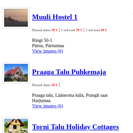
Muuli Hostel 1
|
|
Hinnad alates
39 €
1-sed toad
39 €
2-sed toad
49 €
Ringi 50-1
Pärnu, Pärnumaa
View images (6)
Praaga Talu Puhkemaja
|
Hinnad alates
10 €
Praaga talu, Lääneotsa küla, Prangli saar
Harjumaa
View images (6)
Torni Talu Holiday Cottages