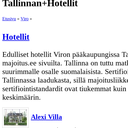
Tallinnan+Hotellit
Etusivu
»
Viro
»
Hotellit
Edulliset hotellit Viron pääkaupungissa Ta
majoitus.ee sivuilta. Tallinna on tuttu m
suurimmalle osalle suomalaisista. Sertifio
Tallinnassa laadukasta, sillä majoitusliik
sertifiointistandardit ovat tiukemmat kui
keskimäärin.
Alexi Villa