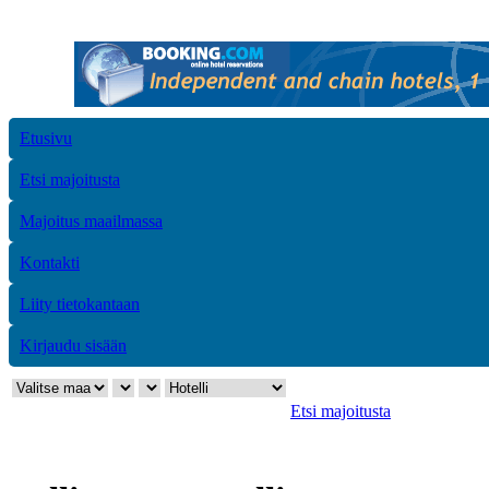
Etusivu
Etsi majoitusta
Majoitus maailmassa
Kontakti
Liity tietokantaan
Kirjaudu sisään
Etsi majoitusta