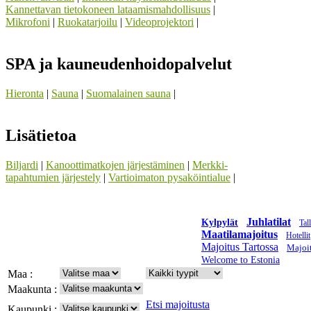
Kannettavan tietokoneen lataamismahdollisuus
|
Mikrofoni
|
Ruokatarjoilu
|
Videoprojektori
|
SPA ja kauneudenhoidopalvelut
Hieronta
|
Sauna
|
Suomalainen sauna
|
Lisätietoa
Biljardi
|
Kanoottimatkojen järjestäminen
|
Merkki-
tapahtumien järjestely
|
Vartioimaton pysaköintialue
|
Juhlatilat
Kylpylät
Tal
Maatilamajoitus
Hotellit
Majoitus Tartossa
Majoit
Welcome to Estonia
Maa :
Maakunta :
Etsi majoitusta
Kaupunki :