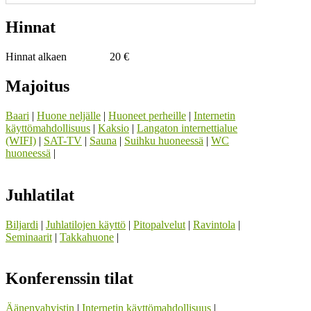
Hinnat
Hinnat alkaen
20 €
Majoitus
Baari
|
Huone neljälle
|
Huoneet perheille
|
Internetin
käyttömahdollisuus
|
Kaksio
|
Langaton internettialue
(WIFI)
|
SAT-TV
|
Sauna
|
Suihku huoneessä
|
WC
huoneessä
|
Juhlatilat
Biljardi
|
Juhlatilojen käyttö
|
Pitopalvelut
|
Ravintola
|
Seminaarit
|
Takkahuone
|
Konferenssin tilat
Äänenvahvistin
|
Internetin käyttömahdollisuus
|