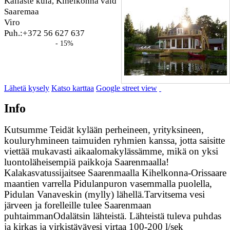
Kallaste küla, Kihelkonna vald
Saaremaa
Viro
Puh.:+372 56 627 637
- 15%
Lähetä kysely
Katso karttaa
Google street view
Info
Kutsumme Teidät kylään perheineen, yrityksineen,
kouluryhmineen taimuiden ryhmien kanssa, jotta saisitte
viettää mukavasti aikaalomakylässämme, mikä on yksi
luontoläheisempiä paikkoja Saarenmaalla!
Kalakasvatussijaitsee Saarenmaalla Kihelkonna-Orissaare
maantien varrella Pidulanpuron vasemmalla puolella,
Pidulan Vanaveskin (mylly) lähellä.Tarvitsema vesi
järveen ja forelleille tulee Saarenmaan
puhtaimmanOdalätsin lähteistä. Lähteistä tuleva puhdas
ja kirkas ja virkistävävesi virtaa 100-200 l/sek