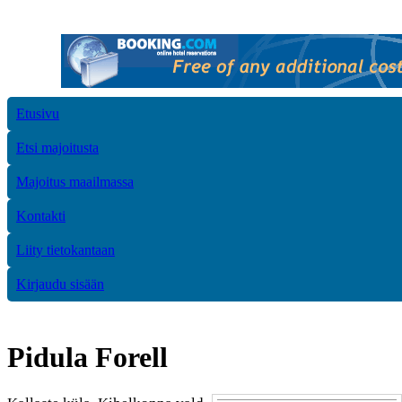
Etusivu
Etsi majoitusta
Majoitus maailmassa
Kontakti
Liity tietokantaan
Kirjaudu sisään
Pidula Forell