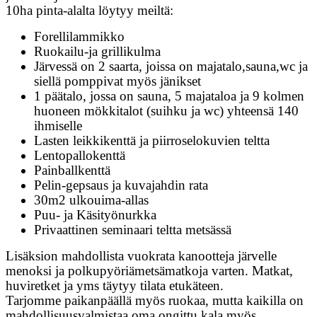
10ha pinta-alalta löytyy meiltä:
Forellilammikko
Ruokailu-ja grillikulma
Järvessä on 2 saarta, joissa on majatalo,sauna,wc ja
siellä pomppivat myös jänikset
1 päätalo, jossa on sauna, 5 majataloa ja 9 kolmen
huoneen mökkitalot (suihku ja wc) yhteensä 140
ihmiselle
Lasten leikkikenttä ja piirroselokuvien teltta
Lentopallokenttä
Painballkenttä
Pelin-gepsaus ja kuvajahdin rata
30m2 ulkouima-allas
Puu- ja Käsityönurkka
Privaattinen seminaari teltta metsässä
Lisäksion mahdollista vuokrata kanootteja järvelle
menoksi ja polkupyöriämetsämatkoja varten. Matkat,
huviretket ja yms täytyy tilata etukäteen.
Tarjomme paikanpäällä myös ruokaa, mutta kaikilla on
mahdollisuusvalmistaa oma ongittu kala myös