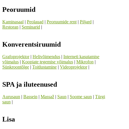
Peoruumid
Kaminasaal
|
Peolauad
|
Peoruumide rent
|
Piljard
|
Restoran
|
Seminarid
|
Konverentsiruumid
Grafoprojektor
|
Helivõimendus
|
Interneti kasutamise
võimalus
|
Koopiate tegemise võimalus
|
Mikrofon
|
Sünkroontõlge
|
Toitlustamine
|
Videoprojektor
|
SPA ja iluteenused
Aurusaun
|
Bassein
|
Massaž
|
Saun
|
Soome saun
|
Türgi
saun
|
Lisa