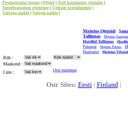
Pesupesemise teenus
|
Piljard
|
Seifi kasutamise võmalus
|
Spordivarustuse rentimine
|
Ürituste korraldamine
|
Valvega parkla
|
Valveta parkla
|
Majutus Otepääl
Sana
Tallinnas
Majutus Saarema
Hotellid Tallinnas
Hotelli
H
Palangal
Majutus Pärnus
Haapsalus
Majutus Viljand
Riik :
Maakond :
Otsi majutust
Linn :
Our Sites:
Eesti
|
Finland
|