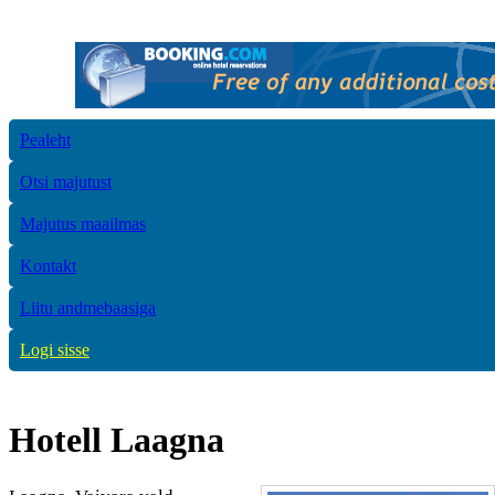
Pealeht
Otsi majutust
Majutus maailmas
Kontakt
Liitu andmebaasiga
Logi sisse
Hotell Laagna