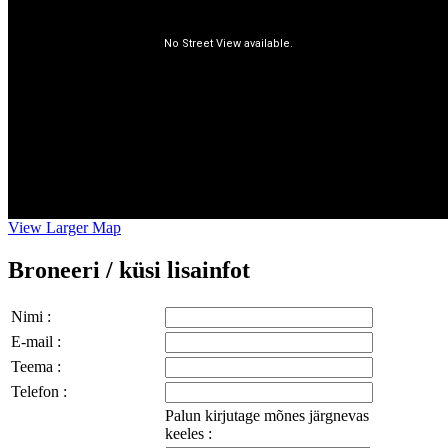
View Larger Map
Broneeri / küsi lisainfot
Nimi :
E-mail :
Teema :
Telefon :
Palun kirjutage mõnes järgnevas
keeles :