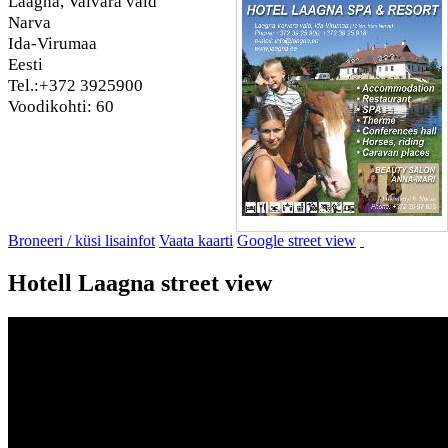
Laagna, Vaivara vald
Narva
Ida-Virumaa
Eesti
Tel.:+372 3925900
Voodikohti: 60
Broneeri / küsi lisainfot
Vaata kaarti
Google street view
Hotell Laagna street view