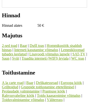
Hinnad
Hinnad alates
50 €
Majutus
2-sed toad
|
Baar
|
Dušš toas
|
Hommikusöök sisaldub
hinnas
|
Interneti kasutamise võimalus
|
Lemmikloomad
tubades keelatud
|
Lisavoodi võimalus lapsele
|
SAT-TV
|
Saun
|
Sviit
|
Traadita interneti (WIFI) leviala
|
WC toas
|
Toitlustamine
A la carte road
|
Baar
|
Delikatessroad
|
Euroopa köök
|
Grilltoidud
|
Gruppide toitlustamine ettetellimisel
|
Peolaudade valmistamine
|
Prantsuse köök
|
Rahvusvaheline köök
|
Toidu kaasaostmise võimalus
|
Toiduvalmistamise võimalus
|
Väliterrass
|