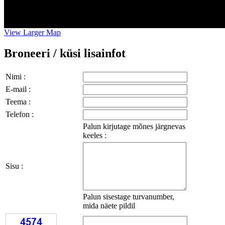
View Larger Map
Broneeri / küsi lisainfot
Nimi :
E-mail :
Teema :
Telefon :
Palun kirjutage mõnes järgnevas
keeles :
Sisu :
Palun sisestage turvanumber,
mida näete pildil