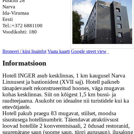
Puškini 28
Narva
Ida-Virumaa
Eesti
Tel.:+372 6881100
Voodikohti: 180
Broneeri / küsi lisainfot
Vaata kaarti
Google street view
Informatsioon
Hotell INGER asub kesklinnas, 1 km kaugusel Narva
Linnusest ja bastionidest (XVII saj). Hotell paikneb
tänapäevaselt rekonstrueeritud hoones, väga mugavas
kohas kesklinnas. Siit on kõigest 1,5 km bussi- ja
raudteejaama. Asukoht on ideaalne nii turistidele kui ka
ettevõtjatele.
Hotell pakub praegu 83 mugavat, stiilset, moodsa
sisustusega hotellinumbrit. Täiendavat atraktiivsust
loovad hotellile 2 konverentsisaali, 2 õdusad restoranid,
suurepärane saun (soome saun, türgi aurusaun), ilusalong