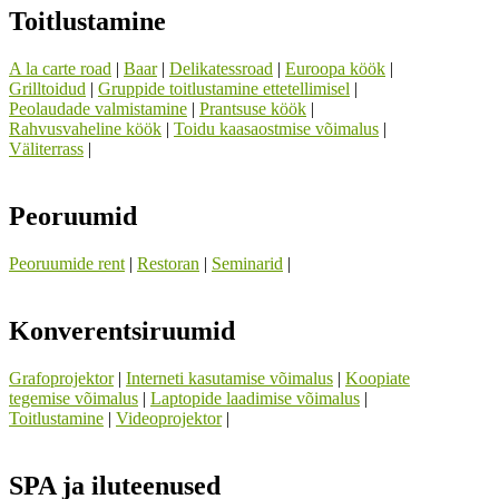
Toitlustamine
A la carte road
|
Baar
|
Delikatessroad
|
Euroopa köök
|
Grilltoidud
|
Gruppide toitlustamine ettetellimisel
|
Peolaudade valmistamine
|
Prantsuse köök
|
Rahvusvaheline köök
|
Toidu kaasaostmise võimalus
|
Väliterrass
|
Peoruumid
Peoruumide rent
|
Restoran
|
Seminarid
|
Konverentsiruumid
Grafoprojektor
|
Interneti kasutamise võimalus
|
Koopiate
tegemise võimalus
|
Laptopide laadimise võimalus
|
Toitlustamine
|
Videoprojektor
|
SPA ja iluteenused