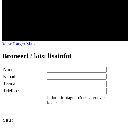
View Larger Map
Broneeri / küsi lisainfot
Nimi :
E-mail :
Teema :
Telefon :
Palun kirjutage mõnes järgnevas
keeles :
Sisu :