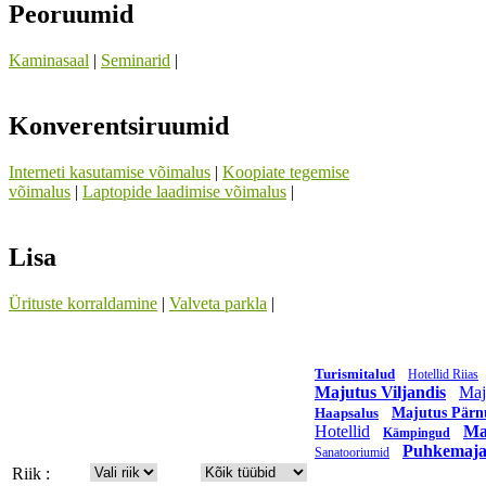
Peoruumid
Kaminasaal
|
Seminarid
|
Konverentsiruumid
Interneti kasutamise võimalus
|
Koopiate tegemise
võimalus
|
Laptopide laadimise võimalus
|
Lisa
Ürituste korraldamine
|
Valveta parkla
|
Turismitalud
Hotellid Riias
Majutus Viljandis
Maj
Haapsalus
Majutus Pärn
Hotellid
Ma
Kämpingud
Puhkemaj
Sanatooriumid
Riik :