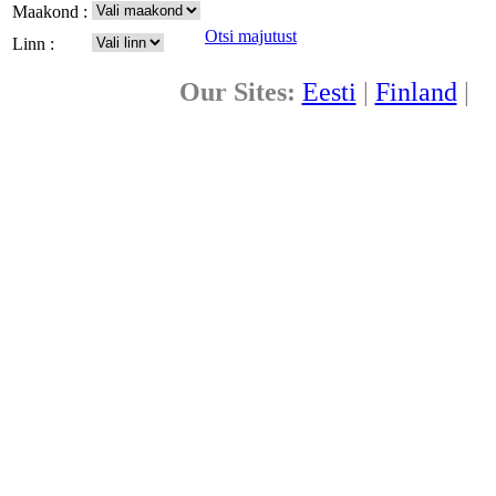
Maakond :
Otsi majutust
Linn :
Our Sites:
Eesti
|
Finland
|