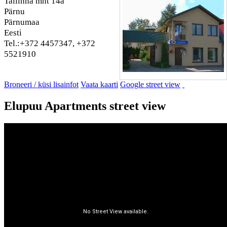
Tallinna mnt 14a
Pärnu
Pärnumaa
Eesti
Tel.:+372 4457347, +372
5521910
Broneeri / küsi lisainfot
Vaata kaarti
Google street view
Elupuu Apartments street view