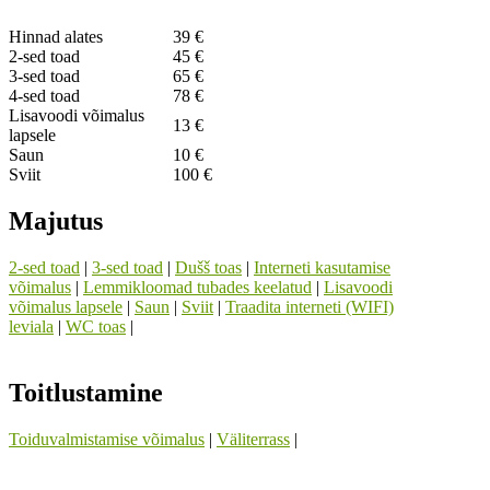
Hinnad alates
39 €
2-sed toad
45 €
3-sed toad
65 €
4-sed toad
78 €
Lisavoodi võimalus
13 €
lapsele
Saun
10 €
Sviit
100 €
Majutus
2-sed toad
|
3-sed toad
|
Dušš toas
|
Interneti kasutamise
võimalus
|
Lemmikloomad tubades keelatud
|
Lisavoodi
võimalus lapsele
|
Saun
|
Sviit
|
Traadita interneti (WIFI)
leviala
|
WC toas
|
Toitlustamine
Toiduvalmistamise võimalus
|
Väliterrass
|