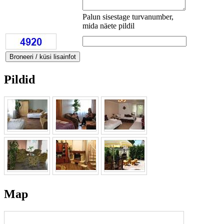
Palun sisestage turvanumber,
mida näete pildil
Pildid
Map