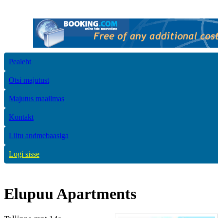
Pealeht
Otsi majutust
Majutus maailmas
Kontakt
Liitu andmebaasiga
Logi sisse
Elupuu Apartments