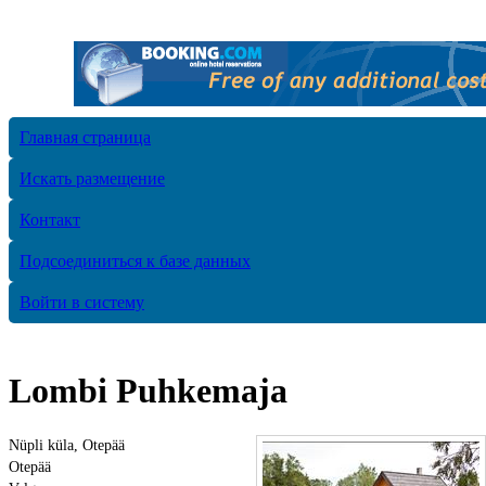
Главная страница
Искать размещение
Контакт
Подсоединиться к базе данных
Войти в систему
Lombi Puhkemaja
Nüpli küla, Otepää
Otepää