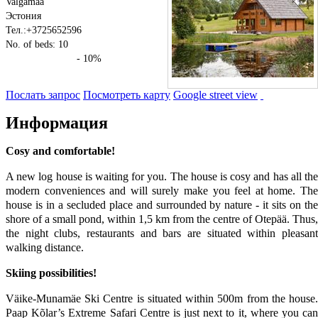
Valgamaa
Эстония
Тел.:+3725652596
No. of beds: 10
- 10%
Послать запрос
Посмотреть карту
Google street view
Информация
Cosy and comfortable!
A new log house is waiting for you. The house is cosy and has all the
modern conveniences and will surely make you feel at home. The
house is in a secluded place and surrounded by nature - it sits on the
shore of a small pond, within 1,5 km from the centre of Otepää. Thus,
the night clubs, restaurants and bars are situated within pleasant
walking distance.
Skiing possibilities!
Väike-Munamäe Ski Centre is situated within 500m from the house.
Paap Kõlar’s Extreme Safari Centre is just next to it, where you can