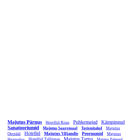
Majutus Pärnus
Puhkemajad
Kämpingud
Hotellid Riias
Sanatooriumid
Majutus Saaremaal
Majutus
Turismitalud
Hotellid
Otepääl
Majutus Viljandis
Peoruumid
Majutus
Majutus Tartus
Haapsalus
Hotellid Tallinnas
Majutus Palangal