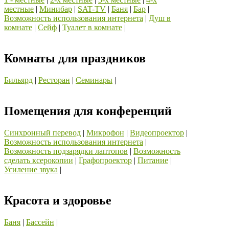
местные
|
Mинибар
|
SAT-TV
|
Баня
|
Бар
|
Возможность использования интернета
|
Душ в
комнате
|
Сейф
|
Туалет в комнате
|
Комнаты для праздников
Бильярд
|
Ресторан
|
Семинары
|
Помещения для конференций
Cинхронный перевод
|
Mикрофон
|
Видеопроектор
|
Возможность использования интернета
|
Возможность подзарядки лаптопов
|
Возможность
сделать ксерокопии
|
Графопроектор
|
Питание
|
Усиление звука
|
Красота и здоровье
Баня
|
Бассейн
|