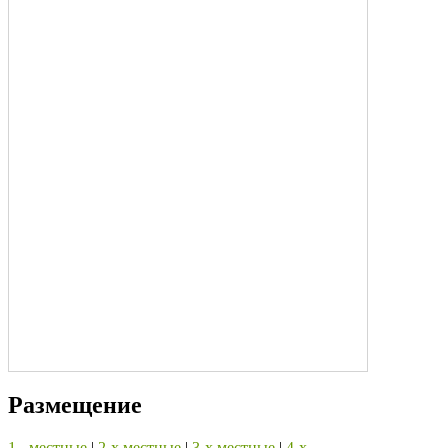
Размещение
1 - местные
|
2-х местные
|
3-х местные
|
4-х