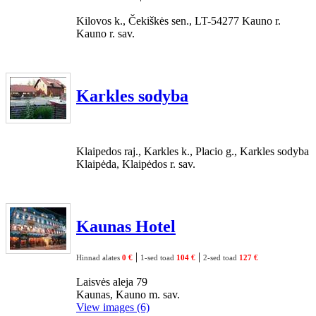
Kilovos k., Čekiškės sen., LT-54277 Kauno r.
Kauno r. sav.
Karkles sodyba
Klaipedos raj., Karkles k., Placio g., Karkles sodyba
Klaipėda, Klaipėdos r. sav.
Kaunas Hotel
|
|
Hinnad alates
0 €
1-sed toad
104 €
2-sed toad
127 €
Laisvės aleja 79
Kaunas, Kauno m. sav.
View images (6)