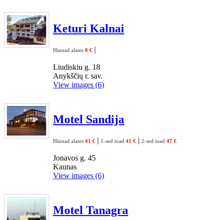
Keturi Kalnai
|
Hinnad alates
0 €
Liudiskiu g. 18
Anykščių r. sav.
View images (6)
Motel Sandija
|
|
Hinnad alates
41 €
1-sed toad
41 €
2-sed toad
47 €
Jonavos g. 45
Kaunas
View images (6)
Motel Tanagra