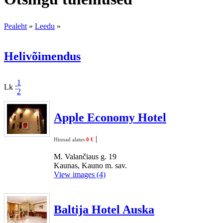
Pealeht
»
Leedu
»
Helivõimendus
1
Lk :
2
Apple Economy Hotel
|
Hinnad alates
0 €
M. Valančiaus g. 19
Kaunas, Kauno m. sav.
View images (4)
Baltija Hotel Auska