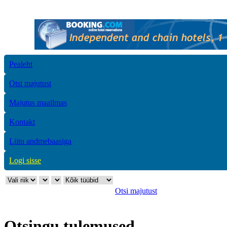
Pealeht
Otsi majutust
Majutus maailmas
Kontakt
Liitu andmebaasiga
Logi sisse
Otsi majutust
Otsingu tulemused