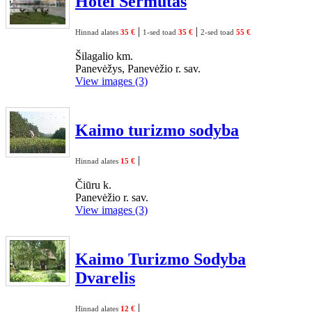
Hotel Šermutas
|
|
Hinnad alates
35 €
1-sed toad
35 €
2-sed toad
55 €
Šilagalio km.
Panevėžys, Panevėžio r. sav.
View images (3)
Kaimo turizmo sodyba
|
Hinnad alates
15 €
Čiūru k.
Panevėžio r. sav.
View images (3)
Kaimo Turizmo Sodyba
Dvarelis
|
Hinnad alates
12 €