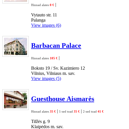
|
Hinnad alates
0 €
Vytauto str. 11
Palanga
View images (6)
Barbacan Palace
|
Hinnad alates
105 €
Boksto 19 / Sv. Kazimiero 12
Vilnius, Vilniaus m. sav.
View images (5)
Guesthouse Aismarės
|
|
Hinnad alates
35 €
1-sed toad
35 €
2-sed toad
41 €
Tilžės g. 9
Klaipėdos m. sav.