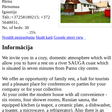
Pärnu
Pärnumaa
Igaunija
Tālr.:+37258189215; +372
5640031,
No. of beds: 30
- 25%
Nosūtīt pieprasījumu
Skatīt karti
Google street view
Informācija
We invite you in a cozy, domestic atmosphere which will
allow you to have a rest on a river SAUGA coast which
is situated in seven minutes from Parnu city centre.
We offer an opportunity of family rest, a halt for tourists
and a pleasant place for conferences or parties for your
company or for your collective.
At your order the modern house with all convenience -
six rooms, four shower rooms, Russian sauna, the
equipped kitchen (a teapot, a ceramic plate, a dishwasher,
a toaster, a microwave, a refrigerator). Also there is an