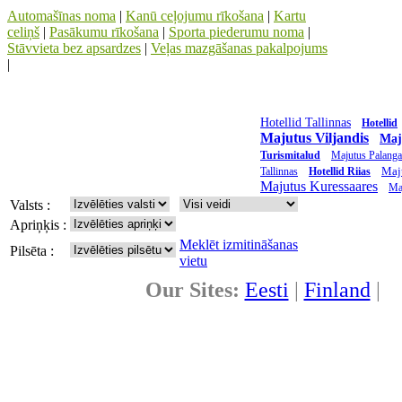
Automašīnas noma
|
Kanū ceļojumu rīkošana
|
Kartu
celiņš
|
Pasākumu rīkošana
|
Sporta piederumu noma
|
Stāvvieta bez apsardzes
|
Veļas mazgāšanas pakalpojums
|
Hotellid Tallinnas
Hotellid
Majutus Viljandis
Maj
Turismitalud
Majutus Palanga
Maj
Tallinnas
Hotellid Riias
Majutus Kuressaares
Ma
Valsts :
Apriņķis :
Meklēt izmitināšanas
Pilsēta :
vietu
Our Sites:
Eesti
|
Finland
|