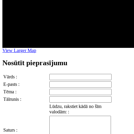
View Larger Map
Nosūtīt pieprasījumu
Vārds :
E-pasts :
Tēma :
Tālrunis :
Lūdzu, rakstiet kādā no šīm
valodām: :
Saturs :