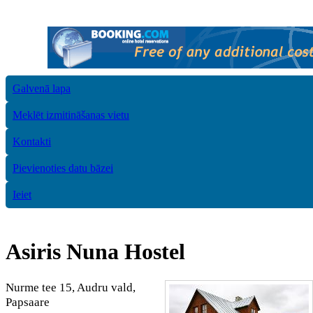
Galvenā lapa
Meklēt izmitināšanas vietu
Kontakti
Pievienoties datu bāzei
Ieiet
Asiris Nuna Hostel
Nurme tee 15, Audru vald,
Papsaare