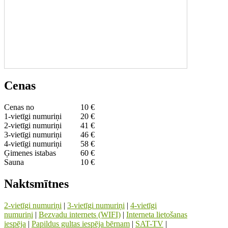
Cenas
Cenas no
10 €
1-vietīgi numuriņi
20 €
2-vietīgi numuriņi
41 €
3-vietīgi numuriņi
46 €
4-vietīgi numuriņi
58 €
Ģimenes istabas
60 €
Sauna
10 €
Naktsmītnes
2-vietīgi numuriņi
|
3-vietīgi numuriņi
|
4-vietīgi
numuriņi
|
Bezvadu internets (WIFI)
|
Interneta lietošanas
iespēja
|
Papildus gultas iespēja bērnam
|
SAT-TV
|