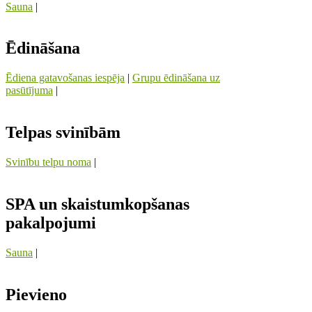
Sauna
|
Ēdināšana
Ēdiena gatavošanas iespēja
|
Grupu ēdināšana uz
pasūtījuma
|
Telpas svinībām
Svinību telpu noma
|
SPA un skaistumkopšanas
pakalpojumi
Sauna
|
Pievieno