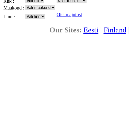
Riik :
Maakond :
Otsi majutust
Linn :
Our Sites:
Eesti
|
Finland
|