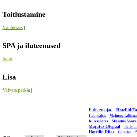
Toitlustamine
Väliterrass
|
SPA ja iluteenused
Saun
|
Lisa
Valveta parkla
|
Puhkemajad
Hotellid Ta
Haapsalus
Majutus Tallinna
Majutus Saar
Kuressaares
Majutus Otepääl
Turismi
Hotellid Riias
Hotellid