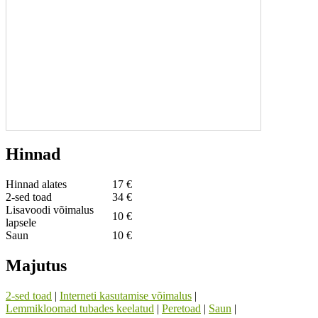
Hinnad
Hinnad alates
17 €
2-sed toad
34 €
Lisavoodi võimalus
10 €
lapsele
Saun
10 €
Majutus
2-sed toad
|
Interneti kasutamise võimalus
|
Lemmikloomad tubades keelatud
|
Peretoad
|
Saun
|