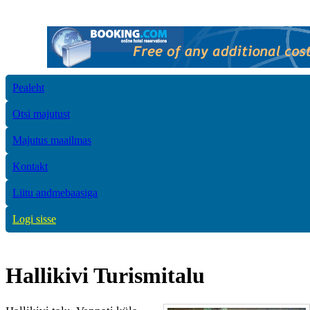
Pealeht
Otsi majutust
Majutus maailmas
Kontakt
Liitu andmebaasiga
Logi sisse
Hallikivi Turismitalu