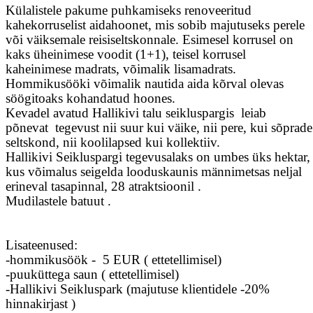
Külalistele pakume puhkamiseks renoveeritud
kahekorruselist aidahoonet, mis sobib majutuseks perele
või väiksemale reisiseltskonnale. Esimesel korrusel on
kaks üheinimese voodit (1+1), teisel korrusel
kaheinimese madrats, võimalik lisamadrats.
Hommikusööki võimalik nautida aida kõrval olevas
söögitoaks kohandatud hoones.
Kevadel avatud Hallikivi talu seikluspargis
leiab
põnevat tegevust nii suur kui väike, nii pere, kui sõprade
seltskond, nii koolilapsed kui kollektiiv.
Hallikivi Seikluspargi tegevusalaks on umbes üks hektar,
kus võimalus seigelda looduskaunis männimetsas neljal
erineval tasapinnal, 28 atraktsioonil .
Mudilastele batuut .
Lisateenused:
-hommikusöök - 5 EUR ( ettetellimisel)
-puuküttega saun ( ettetellimisel)
-Hallikivi Seikluspark (majutuse klientidele -20%
hinnakirjast )