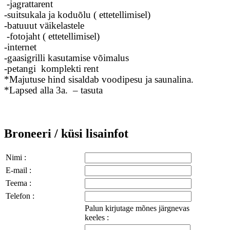
-jagrattarent
-suitsukala ja koduõlu ( ettetellimisel)
-batuuut väikelastele
-fotojaht ( ettetellimisel)
-internet
-gaasigrilli kasutamise võimalus
-petangi komplekti rent
*Majutuse hind sisaldab voodipesu ja saunalina.
*Lapsed alla 3a. – tasuta
Broneeri / küsi lisainfot
Nimi :
E-mail :
Teema :
Telefon :
Palun kirjutage mõnes järgnevas
keeles :