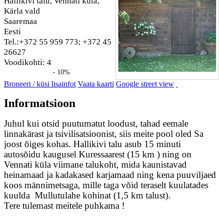
Hallikivi talu, Vennati küla,
Kärla vald
Saaremaa
Eesti
Tel.:+372 55 959 773; +372 45
26627
Voodikohti: 4
- 10%
Broneeri / küsi lisainfot
Vaata kaarti
Google street view
Informatsioon
Juhul kui otsid puutumatut loodust, tahad eemale
linnakärast ja tsivilisatsioonist, siis meite pool oled Sa
joost õiges kohas. Hallikivi talu asub 15 minuti
autosõidu kaugusel Kuressaarest (15 km ) ning on
Vennati küla viimane talukoht, mida kaunistavad
heinamaad ja kadakased karjamaad ning kena puuviljaed
koos männimetsaga, mille taga võid teraselt kuulatades
kuulda Mullutulahe kohinat (1,5 km talust).
Tere tulemast meitele puhkama !