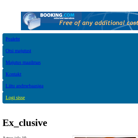
Pealeht
Otsi majutust
Majutus maailmas
Kontakt
Liitu andmebaasiga
Logi sisse
Ex_clusive