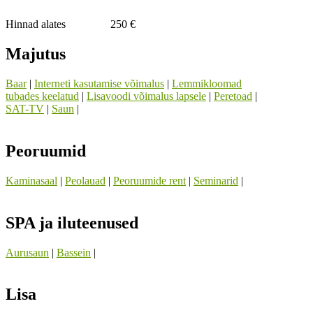
Hinnad alates
250 €
Majutus
Baar
|
Interneti kasutamise võimalus
|
Lemmikloomad
tubades keelatud
|
Lisavoodi võimalus lapsele
|
Peretoad
|
SAT-TV
|
Saun
|
Peoruumid
Kaminasaal
|
Peolauad
|
Peoruumide rent
|
Seminarid
|
SPA ja iluteenused
Aurusaun
|
Bassein
|
Lisa