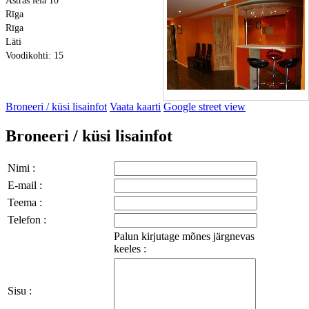
Astras iela 10
Rīga
Rīga
Läti
Voodikohti: 15
Broneeri / küsi lisainfot
Vaata kaarti
Google street view
Broneeri / küsi lisainfot
Nimi :
E-mail :
Teema :
Telefon :
Palun kirjutage mõnes järgnevas
keeles :
Sisu :