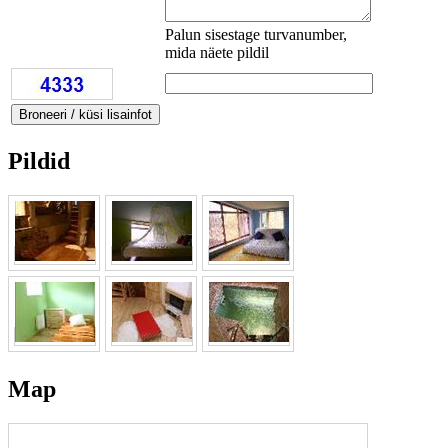
Palun sisestage turvanumber,
mida näete pildil
Pildid
Map