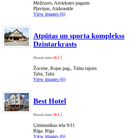
Mežezers, Aiviekstes pagasts
Pļaviņas, Aizkraukle
View images (6)
Atpūtas un sporta komplekss
Dzintarkrasts
|
Hinnad alates
56 €
Žocene, Rojas pag., Talsu rajons
Talsi, Talsi
View images (6)
Best Hotel
|
Hinnad alates
36 €
Ģimnastikas iela 9/11
Rīga, Rīga
View images (6)