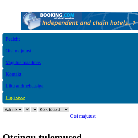
Pealeht
Otsi majutust
Majutus maailmas
Kontakt
Liitu andmebaasiga
Logi sisse
Otsi majutust
Otsingu tulemused