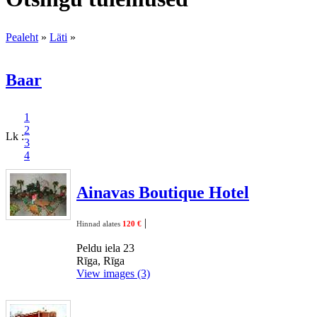
Pealeht
»
Läti
»
Baar
1
2
Lk :
3
4
Ainavas Boutique Hotel
|
Hinnad alates
120 €
Peldu iela 23
Rīga, Rīga
View images (3)