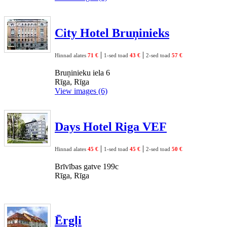
City Hotel Bruņinieks
|
|
Hinnad alates
71 €
1-sed toad
43 €
2-sed toad
57 €
Bruņinieku iela 6
Rīga, Rīga
View images (6)
Days Hotel Riga VEF
|
|
Hinnad alates
45 €
1-sed toad
45 €
2-sed toad
50 €
Brīvības gatve 199c
Rīga, Rīga
Ērgļi