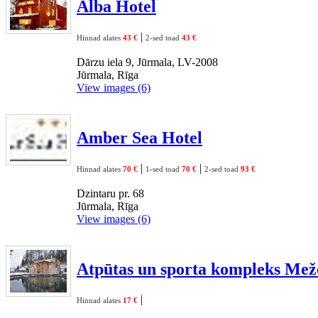
Alba Hotel
|
Hinnad alates
43 €
2-sed toad
43 €
Dārzu iela 9, Jūrmala, LV-2008
Jūrmala, Rīga
View images (6)
Amber Sea Hotel
|
|
Hinnad alates
70 €
1-sed toad
70 €
2-sed toad
93 €
Dzintaru pr. 68
Jūrmala, Rīga
View images (6)
Atpūtas un sporta kompleks Mež
|
Hinnad alates
17 €