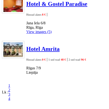
Hotel & Gostel Paradise
|
Hinnad alates
8 €
Jana Iela 6/8
Rīga, Rīga
View images (5)
Hotel Amrita
|
|
Hinnad alates
0 €
1-sed toad
48 €
2-sed toad
96 €
Rīgas 7/9
Liepāja
1
2
Lk :
3
4