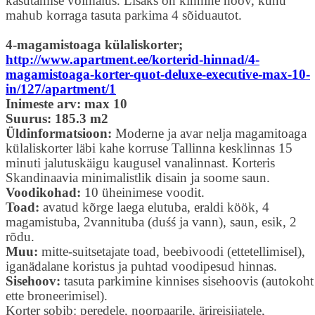
kasutamise võimalus. Lisaks on kinnine hoov, kuhu
mahub korraga tasuta parkima 4 sõiduautot.
4-magamistoaga külaliskorter;
http://www.apartment.ee/korterid-hinnad/4-
magamistoaga-korter-quot-deluxe-executive-max-10-
in/127/apartment/1
Inimeste arv: max 10
Suurus: 185.3 m2
Üldinformatsioon:
Moderne ja avar nelja magamitoaga
külaliskorter läbi kahe korruse Tallinna kesklinnas 15
minuti jalutuskäigu kaugusel vanalinnast. Korteris
Skandinaavia minimalistlik disain ja soome saun.
Voodikohad:
10 üheinimese voodit.
Toad:
avatud kõrge laega elutuba, eraldi köök, 4
magamistuba, 2vannituba (duśś ja vann), saun, esik, 2
rõdu.
Muu:
mitte-suitsetajate toad, beebivoodi (ettetellimisel),
iganädalane koristus ja puhtad voodipesud hinnas.
Sisehoov:
tasuta parkimine kinnises sisehoovis (autokoht
ette broneerimisel).
Korter sobib: peredele, noorpaarile, ärireisijatele,