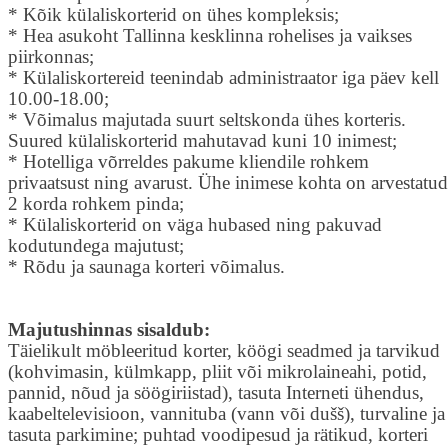
* Kõik külaliskorterid on ühes kompleksis;
* Hea asukoht Tallinna kesklinna rohelises ja vaikses
piirkonnas;
* Külaliskortereid teenindab administraator iga päev kell
10.00-18.00;
* Võimalus majutada suurt seltskonda ühes korteris.
Suured külaliskorterid mahutavad kuni 10 inimest;
* Hotelliga võrreldes pakume kliendile rohkem
privaatsust ning avarust. Ühe inimese kohta on arvestatud
2 korda rohkem pinda;
* Külaliskorterid on väga hubased ning pakuvad
kodutundega majutust;
* Rõdu ja saunaga korteri võimalus.
Majutushinnas sisaldub:
Täielikult möbleeritud korter, köögi seadmed ja tarvikud
(kohvimasin, külmkapp, pliit või mikrolaineahi, potid,
pannid, nõud ja söögiriistad), tasuta Interneti ühendus,
kaabeltelevisioon, vannituba (vann või dušš), turvaline ja
tasuta parkimine; puhtad voodipesud ja rätikud, korteri