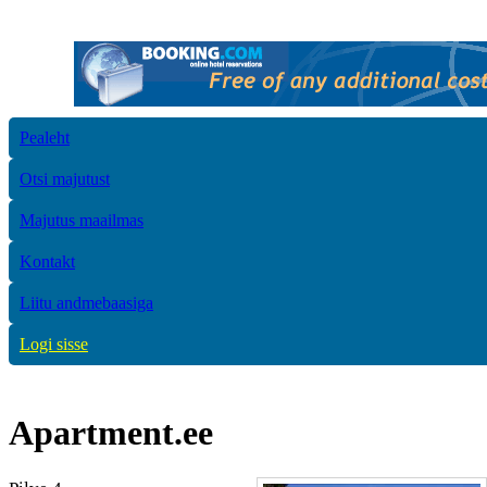
Pealeht
Otsi majutust
Majutus maailmas
Kontakt
Liitu andmebaasiga
Logi sisse
Apartment.ee