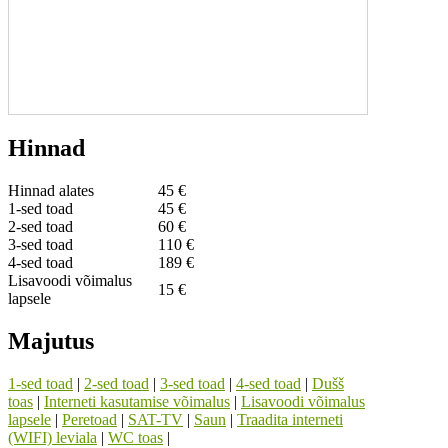
Hinnad
Hinnad alates
45 €
1-sed toad
45 €
2-sed toad
60 €
3-sed toad
110 €
4-sed toad
189 €
Lisavoodi võimalus
15 €
lapsele
Majutus
1-sed toad
|
2-sed toad
|
3-sed toad
|
4-sed toad
|
Dušš
toas
|
Interneti kasutamise võimalus
|
Lisavoodi võimalus
lapsele
|
Peretoad
|
SAT-TV
|
Saun
|
Traadita interneti
(WIFI) leviala
|
WC toas
|