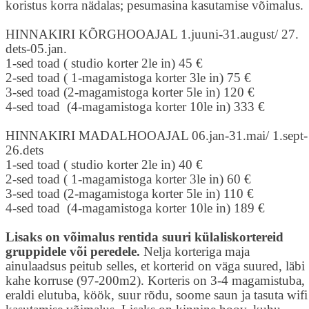
koristus korra nädalas; pesumasina kasutamise võimalus.
HINNAKIRI KÕRGHOOAJAL 1.juuni-31.august/ 27.
dets-05.jan.
1-sed toad ( studio korter 2le in) 45 €
2-sed toad ( 1-magamistoga korter 3le in) 75 €
3-sed toad (2-magamistoga korter 5le in) 120 €
4-sed toad (4-magamistoga korter 10le in) 333 €
HINNAKIRI MADALHOOAJAL 06.jan-31.mai/ 1.sept-
26.dets
1-sed toad ( studio korter 2le in) 40 €
2-sed toad ( 1-magamistoga korter 3le in) 60 €
3-sed toad (2-magamistoga korter 5le in) 110 €
4-sed toad (4-magamistoga korter 10le in) 189 €
Lisaks on võimalus rentida suuri külaliskortereid
gruppidele või peredele.
Nelja korteriga maja
ainulaadsus peitub selles, et korterid on väga suured, läbi
kahe korruse (97-200m2). Korteris on 3-4 magamistuba,
eraldi elutuba, köök, suur rõdu, soome saun ja tasuta wifi