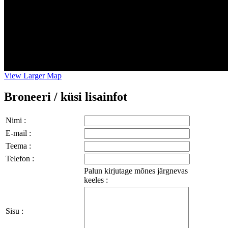
View Larger Map
Broneeri / küsi lisainfot
Nimi :
E-mail :
Teema :
Telefon :
Palun kirjutage mõnes järgnevas
keeles :
Sisu :