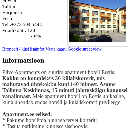
Pilve 4
Tallinn
Harjumaa
Eesti
Tel.:+372 504 5444
Voodikohti: 120
- 10%
Broneeri / küsi lisainfot
Vaata kaarti
Google street view
Informatsioon
Pilve Apartments on suurim apartment hotell Eestis.
Kokku on kompleksis 36 külaliskorerit, mis
mahutavad ühtekokku kuni 140 inimest. Asume
Tallinna Kesklinnas, 15 minuti jalutuskäigu kaugusel
vanalinnast.
Meie apartment hotell on Eestis unikaalne,
kuna ühendab endas hotelli ja külaliskorteri privileege.
Apartment.ee eelised:
* Pakume hotellitoa hinnaga tervet korterit;
* Tasuta parkimine kinnises sisehoovis;