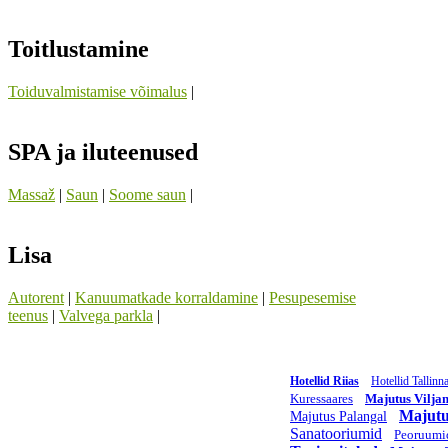
Toitlustamine
Toiduvalmistamise võimalus
|
SPA ja iluteenused
Massaž
|
Saun
|
Soome saun
|
Lisa
Autorent
|
Kanuumatkade korraldamine
|
Pesupesemise
teenus
|
Valvega parkla
|
Hotellid Riias
Hotellid Tallinn
Kuressaares
Majutus Viljan
Majutu
Majutus Palangal
Sanatooriumid
Peoruumi