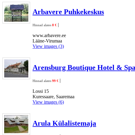
Arbavere Puhkekeskus
|
Hinnad alates
8 €
www.arbavere.ee
Lääne-Virumaa
View images (3)
Arensburg Boutique Hotel & Sp
|
Hinnad alates
99 €
Lossi 15
Kuressaare, Saaremaa
View images (6)
Arula Külalistemaja