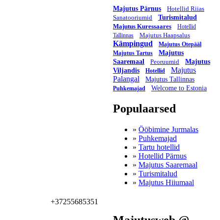
Majutus Pärnus
Hotellid Riias
Sanatooriumid
Turismitalud
Majutus Kuressaares
Hotellid
Majutus Haapsalus
Tallinnas
Kämpingud
Majutus Otepääl
Majutus
Majutus Tartus
Saaremaal
Peoruumid
Majutus
Majutus
Viljandis
Hotellid
Palangal
Majutus Tallinnas
Welcome to Estonia
Puhkemajad
Populaarsed
»
Ööbimine Jurmalas
»
Puhkemajad
»
Tartu hotellid
»
Hotellid Pärnus
»
Majutus Saaremaal
»
Turismitalud
»
Majutus Hiiumaal
+37255685351
Majutusweb @