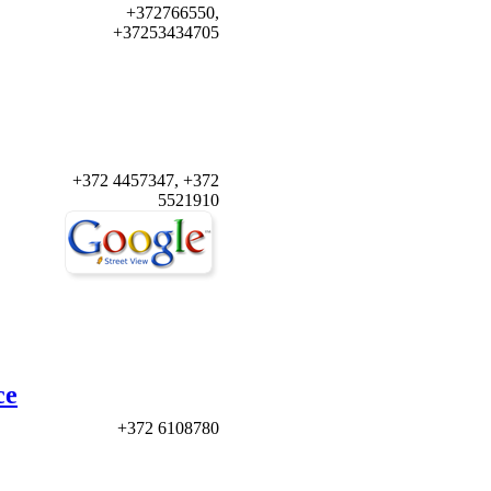
+372766550,
+37253434705
+372 4457347, +372
5521910
ce
+372 6108780