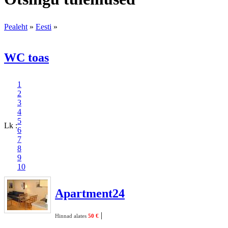
Pealeht
»
Eesti
»
WC toas
1
2
3
4
5
Lk :
6
7
8
9
10
Apartment24
|
Hinnad alates
50 €