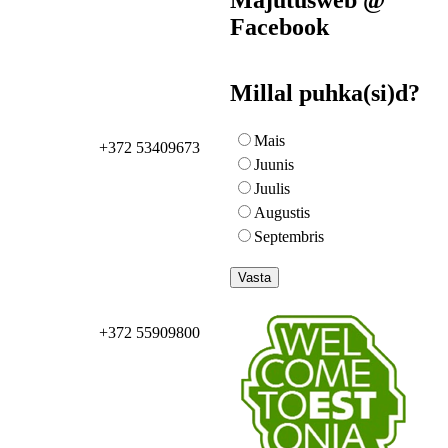
Facebook
Millal puhka(si)d?
Mais
+372 53409673
Juunis
Juulis
Augustis
Septembris
+372 55909800