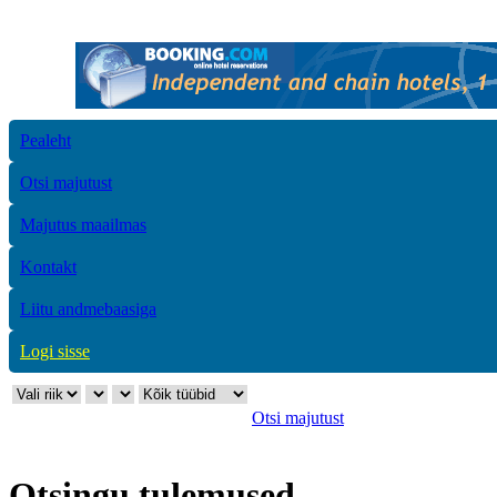
Pealeht
Otsi majutust
Majutus maailmas
Kontakt
Liitu andmebaasiga
Logi sisse
Otsi majutust
Otsingu tulemused