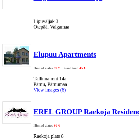
Lipuväljak 3
Otepää, Valgamaa
Elupuu Apartments
|
Hinnad alates
39 €
2-sed toad
45 €
Tallinna mnt 14a
Pärnu, Pärnumaa
View images (6)
EREL GROUP Raekoja Residen
|
Hinnad alates
96 €
Raekoja plats 8