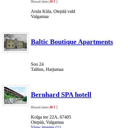
|
Hinnad alates
20 €
Arula Küla, Otepää vald
Valgamaa
Baltic Boutique Apartments
Soo 24
Tallinn, Harjumaa
Bernhard SPA hotell
|
Hinnad alates
48 €
Kolga tee 22A, 67405
Otepää, Valgamaa
View images (1)