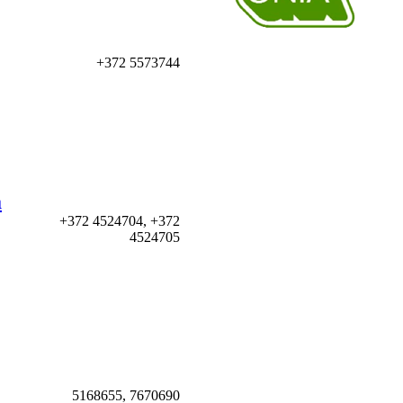
+372 5573744
a
+372 4524704, +372
4524705
5168655, 7670690