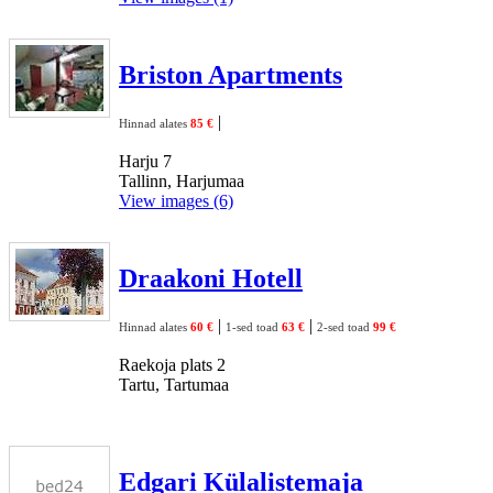
Briston Apartments
|
Hinnad alates
85 €
Harju 7
Tallinn, Harjumaa
View images (6)
Draakoni Hotell
|
|
Hinnad alates
60 €
1-sed toad
63 €
2-sed toad
99 €
Raekoja plats 2
Tartu, Tartumaa
Edgari Külalistemaja