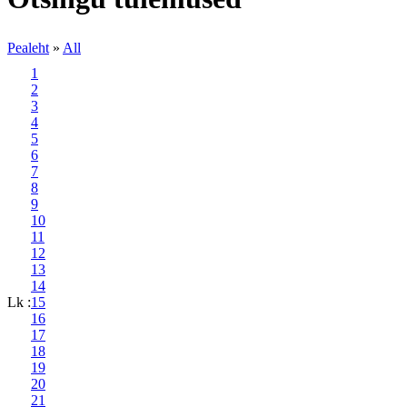
Pealeht
»
All
1
2
3
4
5
6
7
8
9
10
11
12
13
14
Lk :
15
16
17
18
19
20
21