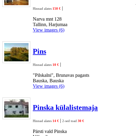
|
Hinnad alates
150 €
Narva mnt 128
Tallinn, Harjumaa
View images (6)
Pins
|
Hinnad alates
10 €
"Pilskalni", Brunavas pagasts
Bauska, Bauska
View images (6)
Pinska külalistemaja
|
Hinnad alates
14 €
2-sed toad
30 €
Pärsti vald Pinska