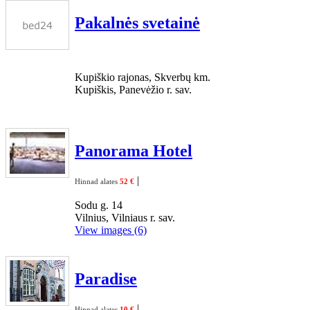
Pakalnės svetainė
Kupiškio rajonas, Skverbų km.
Kupiškis, Panevėžio r. sav.
Panorama Hotel
|
Hinnad alates
52 €
Sodu g. 14
Vilnius, Vilniaus r. sav.
View images (6)
Paradise
|
Hinnad alates
10 €