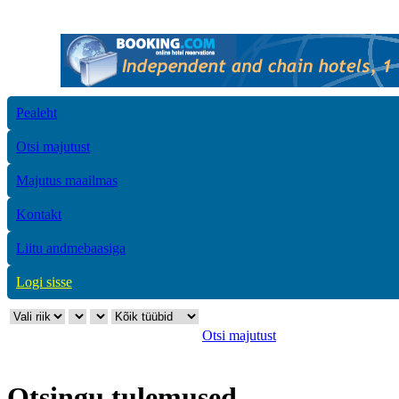
Pealeht
Otsi majutust
Majutus maailmas
Kontakt
Liitu andmebaasiga
Logi sisse
Otsi majutust
Otsingu tulemused