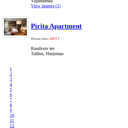
Viljandimaa
View images (2)
Pirita Apartment
|
Hinnad alates
145 €
Randvere tee
Tallinn, Harjumaa
1
2
3
4
5
6
7
8
9
10
11
12