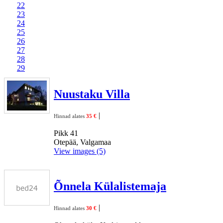
22
23
24
25
26
27
28
29
Nuustaku Villa
|
Hinnad alates
35 €
Pikk 41
Otepää, Valgamaa
View images (5)
Õnnela Külalistemaja
|
Hinnad alates
30 €