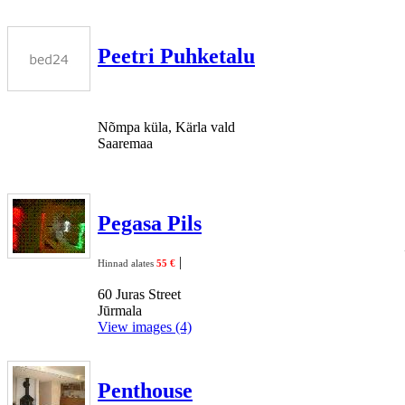
Peetri Puhketalu
Nõmpa küla, Kärla vald
Saaremaa
Pegasa Pils
|
Hinnad alates
55 €
60 Juras Street
Jūrmala
View images (4)
Penthouse