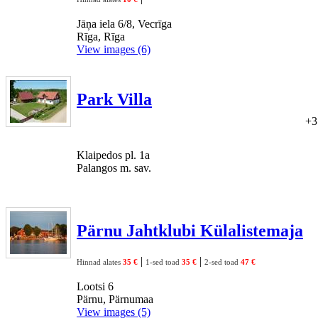
Jāņa iela 6/8, Vecrīga
Rīga, Rīga
View images (6)
Park Villa
+3
Klaipedos pl. 1a
Palangos m. sav.
Pärnu Jahtklubi Külalistemaja
|
|
Hinnad alates
35 €
1-sed toad
35 €
2-sed toad
47 €
Lootsi 6
Pärnu, Pärnumaa
View images (5)