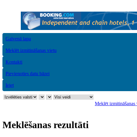
Galvenā lapa
Meklēt izmitināšanas vietu
Kontakti
Pievienoties datu bāzei
Ieiet
Meklēt izmitināšanas 
Meklēšanas rezultāti