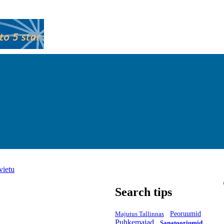
vietu
Search tips
Majutus Tallinnas
Peoruumid
Puhkemajad
Sanatooriumid