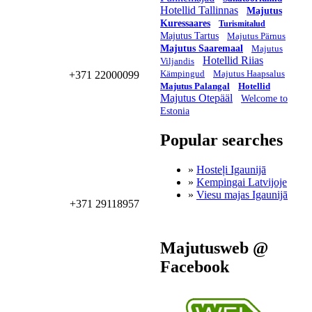
Hotellid Tallinnas
Majutus
Kuressaares
Turismitalud
Majutus Tartus
Majutus Pärnus
Majutus Saaremaal
Majutus
Hotellid Riias
Viljandis
Kämpingud
Majutus Haapsalus
+371 22000099
Majutus Palangal
Hotellid
Majutus Otepääl
Welcome to
Estonia
Popular searches
»
Hosteļi Igaunijā
»
Kempingai Latvijoje
»
Viesu majas Igaunijā
+371 29118957
Majutusweb @
Facebook