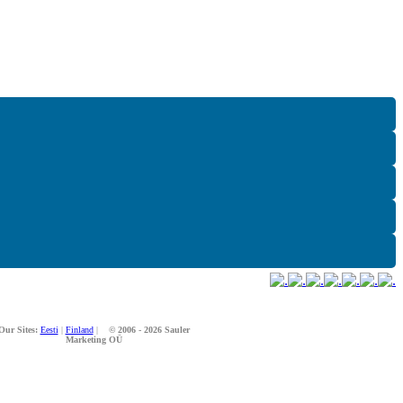
Our Sites:
Eesti
|
Finland
|
© 2006 - 2026 Sauler
Marketing OÜ