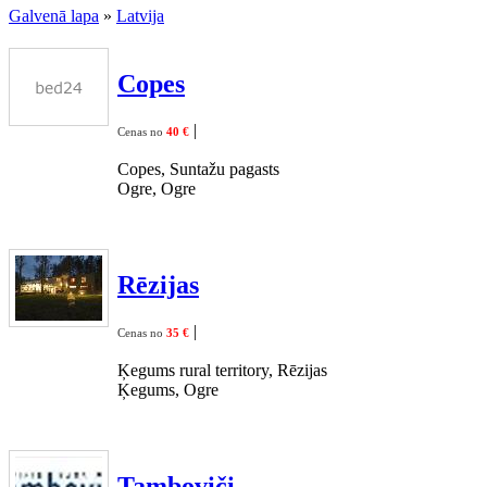
Galvenā lapa
»
Latvija
Copes
|
Cenas no
40 €
Copes, Suntažu pagasts
Ogre, Ogre
Rēzijas
|
Cenas no
35 €
Ķegums rural territory, Rēzijas
Ķegums, Ogre
Tamboviči