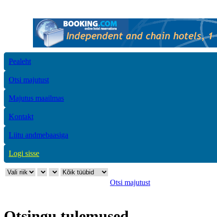
Pealeht
Otsi majutust
Majutus maailmas
Kontakt
Liitu andmebaasiga
Logi sisse
Otsi majutust
Otsingu tulemused