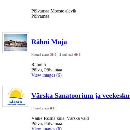
Põlvamaa Mooste alevik
Põlvamaa
Rähni Maja
|
Hinnad alates
30 €
2-sed toad
60 €
Rähni 5
Põlva, Põlvamaa
View images (6)
Värska Sanatoorium ja veekesku
|
Hinnad alates
0 €
Väike-Rõsna küla, Värska vald
Põlva, Põlvamaa
View images (6)