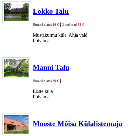
Lokko Talu
|
Hinnad alates
16 €
2-sed toad
32 €
Mustakurmu küla, Ahja vald
Põlvamaa
Manni Talu
|
Hinnad alates
20 €
Eoste küla
Põlvamaa
Mooste Mõisa Külalistemaja