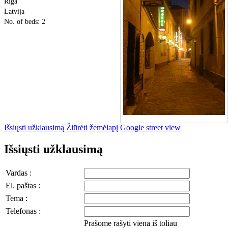
Rīga
Latvija
No. of beds: 2
Išsiųsti užklausimą
Žiūrėti žemėlapį
Google street view
Išsiųsti užklausimą
Vardas :
El. paštas :
Tema :
Telefonas :
Prašome rašyti viena iš toliau