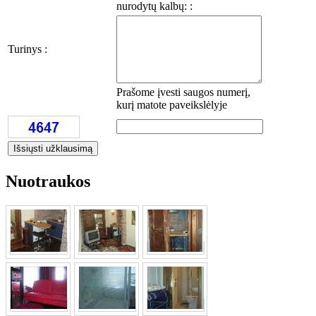
nurodytų kalbų: :
Turinys :
Prašome įvesti saugos numerį,
kurį matote paveikslėlyje
Nuotraukos