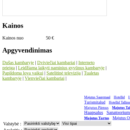
Kainos
Kainos nuo
50 €
Apgyvendinimas
Dušas kambaryje
|
Dviviečiai kambariai
|
Interneto
prieiga
|
Leidžiama laikyti naminius gyvūnus kambaryje
|
Papildoma lova vaikui
|
Satelitinė televizija
|
Tualetas
kambaryje
|
Vienviečiai kambariai
|
Majutus Saaremaal
Hotellid
H
Turismitalud
Hotellid Tallin
Majutus Pärnus
Majutus Tal
Haapsalus
Sanatoorium
Majutus Tartus
Majutus O
Valstybė :