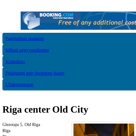
Pagrindinis puslapis
Ieškoti apgyvendinimo
Kontaktas
Prisijungti prie duomenų bazės
Užsiregistruoti
Riga center Old City
Glezotaju 5, Old Riga
Rīga