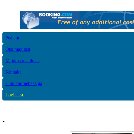
Pealeht
Otsi majutust
Majutus maailmas
Kontakt
Liitu andmebaasiga
Logi sisse
.