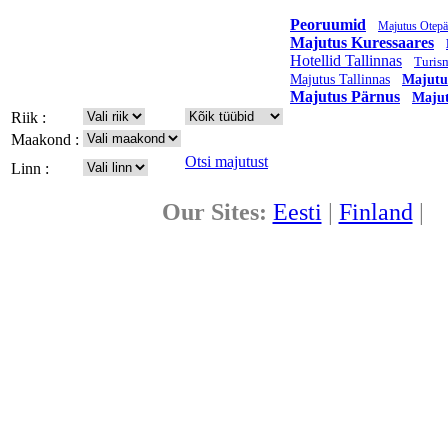
Peoruumid
Majutus Otepä
Majutus Kuressaares
Hotellid Tallinnas
Turis
Majutus Tallinnas
Majutu
Majutus Pärnus
Majut
Riik :
Maakond :
Otsi majutust
Linn :
Our Sites:
Eesti
|
Finland
|