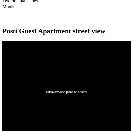
Teid ootama jäädes
Monika
Posti Guest Apartment street view