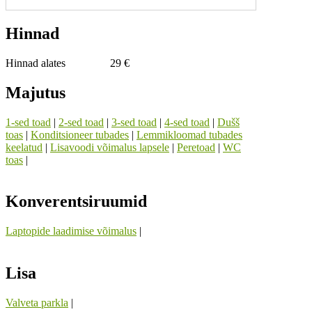
Hinnad
Hinnad alates
29 €
Majutus
1-sed toad
|
2-sed toad
|
3-sed toad
|
4-sed toad
|
Dušš
toas
|
Konditsioneer tubades
|
Lemmikloomad tubades
keelatud
|
Lisavoodi võimalus lapsele
|
Peretoad
|
WC
toas
|
Konverentsiruumid
Laptopide laadimise võimalus
|
Lisa
Valveta parkla
|