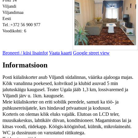
Posti 14
Viljandi
Viljandimaa
Eesti
Tel.:+372 56 900 977
Voodikohti: 6
Broneeri / küsi lisainfot
Vaata kaarti
Google street view
Informatsioon
Posti külaliskorter asub Viljandi südalinnas, väärika ajalooga majas.
Kõik vanalinna poekesed, kohvikud ja klubid asuvad 5 min
jalutuskäigu kaugusel. Teater Ugala jääb 1,3 km, lossivaremed ja
Viljandi järv u. 1km. kaugusele.
Meie külaliskorter on eriti sobilik peredele, samuti ka töö- ja
puhkusereisijatele, kes hindavad privaatsust ja kodusust.
Korteris on olemas kõik eluks vajalik. Elutoas on LCD teler,
muusikakeskus, lahtikäiv diivan, konditsioneer. Magamistoas lai ja
kitsas voodi, riidekapp. Köögis-kööginõud, külmik, mikrolaineahi.
WC ja dussiruum on varustatud rätikutega.