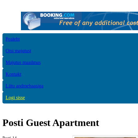
Pealeht
Otsi majutust
Majutus maailmas
Kontakt
Liitu andmebaasiga
Logi sisse
Posti Guest Apartment