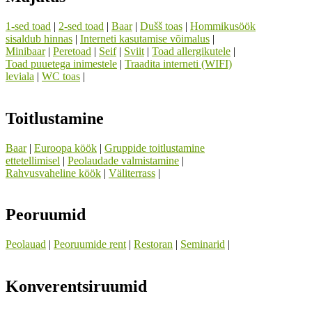
1-sed toad
|
2-sed toad
|
Baar
|
Dušš toas
|
Hommikusöök
sisaldub hinnas
|
Interneti kasutamise võimalus
|
Minibaar
|
Peretoad
|
Seif
|
Sviit
|
Toad allergikutele
|
Toad puuetega inimestele
|
Traadita interneti (WIFI)
leviala
|
WC toas
|
Toitlustamine
Baar
|
Euroopa köök
|
Gruppide toitlustamine
ettetellimisel
|
Peolaudade valmistamine
|
Rahvusvaheline köök
|
Väliterrass
|
Peoruumid
Peolauad
|
Peoruumide rent
|
Restoran
|
Seminarid
|
Konverentsiruumid