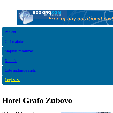
Pealeht
Otsi majutust
Majutus maailmas
Kontakt
Liitu andmebaasiga
Logi sisse
Hotel Grafo Zubovo