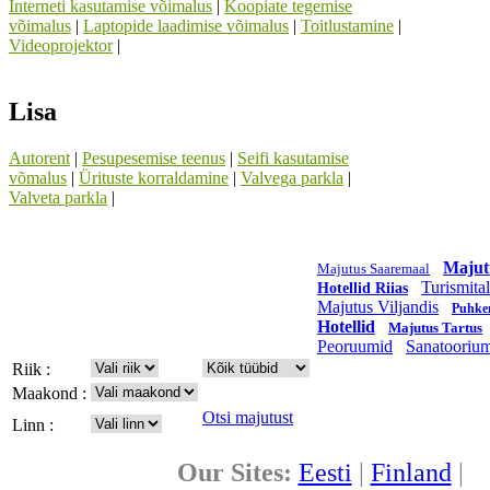
Interneti kasutamise võimalus
|
Koopiate tegemise
võimalus
|
Laptopide laadimise võimalus
|
Toitlustamine
|
Videoprojektor
|
Lisa
Autorent
|
Pesupesemise teenus
|
Seifi kasutamise
võmalus
|
Ürituste korraldamine
|
Valvega parkla
|
Valveta parkla
|
Majut
Majutus Saaremaal
Turismita
Hotellid Riias
Majutus Viljandis
Puhke
Hotellid
Majutus Tartus
Peoruumid
Sanatooriu
Riik :
Maakond :
Otsi majutust
Linn :
Our Sites:
Eesti
|
Finland
|