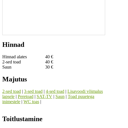
Hinnad
Hinnad alates
40 €
2-sed toad
40 €
Saun
30 €
Majutus
2-sed toad
|
3-sed toad
|
4-sed toad
|
Lisavoodi võimalus
lapsele
|
Peretoad
|
SAT-TV
|
Saun
|
Toad puuetega
inimestele
|
WC toas
|
Toitlustamine