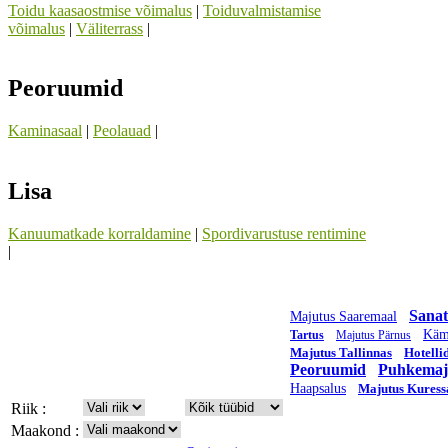
Toidu kaasaostmise võimalus
|
Toiduvalmistamise
võimalus
|
Väliterrass
|
Peoruumid
Kaminasaal
|
Peolauad
|
Lisa
Kanuumatkade korraldamine
|
Spordivarustuse rentimine
|
Sanat
Majutus Saaremaal
Käm
Tartus
Majutus Pärnus
Majutus Tallinnas
Hotelli
Peoruumid
Puhkemaj
Haapsalus
Majutus Kuress
Riik :
Maakond :