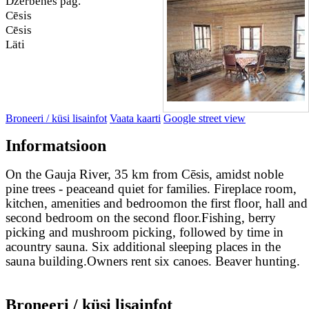
Dzērbenes pag.
Cēsis
Cēsis
Läti
Broneeri / küsi lisainfot
Vaata kaarti
Google street view
Informatsioon
On the Gauja River, 35 km from Cēsis, amidst noble
pine trees - peaceand quiet for families. Fireplace room,
kitchen, amenities and bedroomon the first floor, hall and
second bedroom on the second floor.Fishing, berry
picking and mushroom picking, followed by time in
acountry sauna. Six additional sleeping places in the
sauna building.Owners rent six canoes. Beaver hunting.
Broneeri / küsi lisainfot