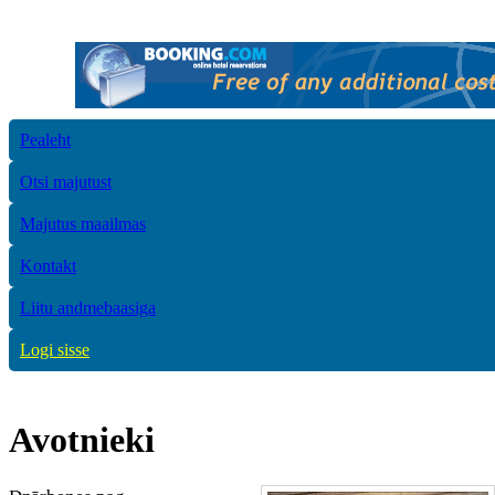
Pealeht
Otsi majutust
Majutus maailmas
Kontakt
Liitu andmebaasiga
Logi sisse
Avotnieki