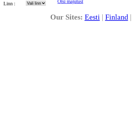
Otsi majutust
Linn :
Our Sites:
Eesti
|
Finland
|