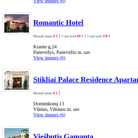
View images (6)
Romantic Hotel
|
|
Hinnad alates
0 €
1-sed toad
60 €
2-sed toad
110 €
Kranto g.24
Panevėžys, Panevėžio m. sav.
View images (6)
Stikliai Palace Residence Apart
|
Hinnad alates
0 €
Dominikonų 13
Vilnius, Vilniaus m. sav.
View images (6)
Viešbutis Gamanta