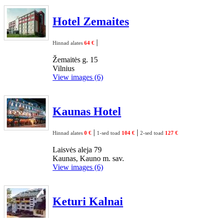
Hotel Zemaites
|
Hinnad alates
64 €
Žemaitės g. 15
Vilnius
View images (6)
Kaunas Hotel
|
|
Hinnad alates
0 €
1-sed toad
104 €
2-sed toad
127 €
Laisvės aleja 79
Kaunas, Kauno m. sav.
View images (6)
Keturi Kalnai