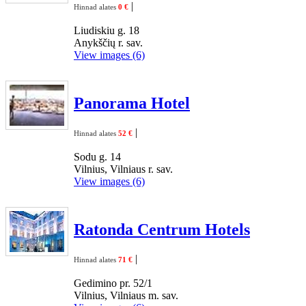
|
Hinnad alates
0 €
Liudiskiu g. 18
Anykščių r. sav.
View images (6)
Panorama Hotel
|
Hinnad alates
52 €
Sodu g. 14
Vilnius, Vilniaus r. sav.
View images (6)
Ratonda Centrum Hotels
|
Hinnad alates
71 €
Gedimino pr. 52/1
Vilnius, Vilniaus m. sav.