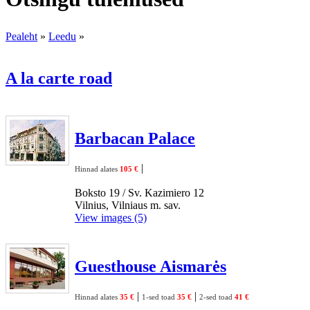
Pealeht
»
Leedu
»
A la carte road
Barbacan Palace
|
Hinnad alates
105 €
Boksto 19 / Sv. Kazimiero 12
Vilnius, Vilniaus m. sav.
View images (5)
Guesthouse Aismarės
|
|
Hinnad alates
35 €
1-sed toad
35 €
2-sed toad
41 €