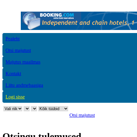
Pealeht
Otsi majutust
Majutus maailmas
Kontakt
Liitu andmebaasiga
Logi sisse
Otsi majutust
Otsingu tulemused