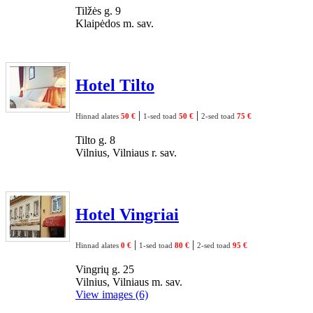
Tilžės g. 9
Klaipėdos m. sav.
Hotel Tilto
|
|
Hinnad alates
50 €
1-sed toad
50 €
2-sed toad
75 €
Tilto g. 8
Vilnius, Vilniaus r. sav.
Hotel Vingriai
|
|
Hinnad alates
0 €
1-sed toad
80 €
2-sed toad
95 €
Vingrių g. 25
Vilnius, Vilniaus m. sav.
View images (6)