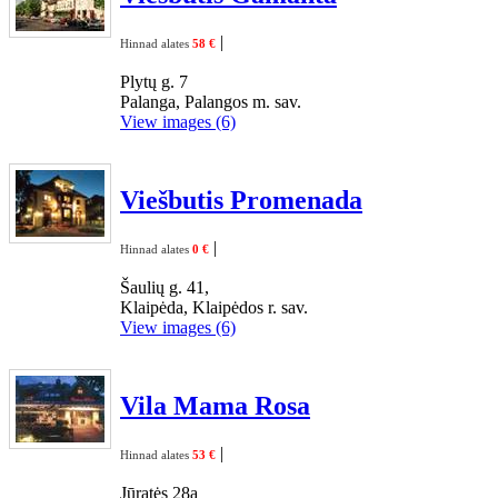
|
Hinnad alates
58 €
Plytų g. 7
Palanga, Palangos m. sav.
View images (6)
Viešbutis Promenada
|
Hinnad alates
0 €
Šaulių g. 41,
Klaipėda, Klaipėdos r. sav.
View images (6)
Vila Mama Rosa
|
Hinnad alates
53 €
Jūratės 28a