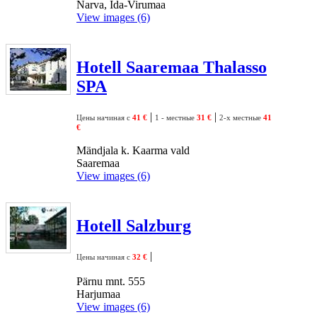
Narva, Ida-Virumaa
View images (6)
Hotell Saaremaa Thalasso
SPA
|
|
Цены начиная с
41 €
1 - местные
31 €
2-х местные
41
€
Mändjala k. Kaarma vald
Saaremaa
View images (6)
Hotell Salzburg
|
Цены начиная с
32 €
Pärnu mnt. 555
Harjumaa
View images (6)