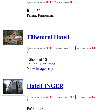
|
Цены начиная с
80 €
2-х местные
80 €
Ringi 52
Pärnu, Pärnumaa
Tähetorni Hotell
|
|
Цены начиная с
35 €
1 - местные
51 €
2-х местные
64
€
Tähetorni 16
Tallinn, Harjumaa
View images (6)
Hotell INGER
|
|
Цены начиная с
50 €
1 - местные
50 €
2-х местные
65
€
Puškini 28