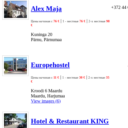
Alex Maja
+372 44 
|
|
Цены начиная с
76 €
1 - местные
76 €
2-х местные
98
€
Kuninga 20
Pärnu, Pärnumaa
Europehostel
|
|
Цены начиная с
11 €
1 - местные
30 €
2-х местные
35
€
Kroodi 6 Maardu
Maardu, Harjumaa
View images (6)
Hotel & Restaurant KING