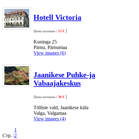
Hotell Victoria
|
Цены начиная с
55 €
Kuninga 25
Pärnu, Pärnumaa
View images (6)
Jaanikese Puhke-ja
Vabaajakeskus
|
Цены начиная с
36 €
Tõlliste vald, Jaanikese küla
Valga, Valgamaa
View images (4)
1
Стр. :
2