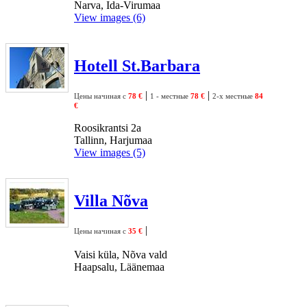
Narva, Ida-Virumaa
View images (6)
Hotell St.Barbara
|
|
Цены начиная с
78 €
1 - местные
78 €
2-х местные
84
€
Roosikrantsi 2a
Tallinn, Harjumaa
View images (5)
Villa Nõva
|
Цены начиная с
35 €
Vaisi küla, Nõva vald
Haapsalu, Läänemaa