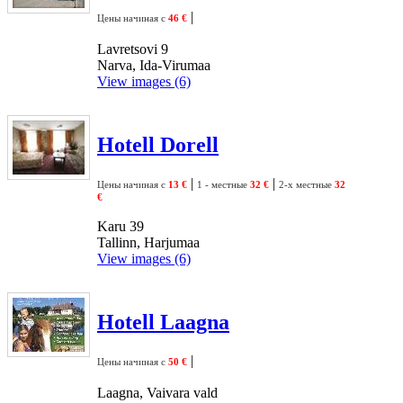
|
Цены начиная с
46 €
Lavretsovi 9
Narva, Ida-Virumaa
View images (6)
Hotell Dorell
|
|
Цены начиная с
13 €
1 - местные
32 €
2-х местные
32
€
Karu 39
Tallinn, Harjumaa
View images (6)
Hotell Laagna
|
Цены начиная с
50 €
Laagna, Vaivara vald