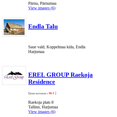
Pärnu, Pärnumaa
View images (6)
Endla Talu
Saue vald, Koppelmaa küla, Endla
Harjumaa
EREL GROUP Raekoja
Residence
|
Цены начиная с
96 €
Raekoja plats 8
Tallinn, Harjumaa
View images (6)