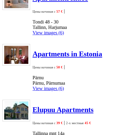
|
Цены начиная с
57 €
Tondi 48 - 30
Tallinn, Harjumaa
View images (6)
Apartments in Estonia
|
Цены начиная с
50 €
Pärnu
Pärnu, Pärnumaa
View images (6)
Elupuu Apartments
|
Цены начиная с
39 €
2-х местные
45 €
Tallinna mnt 14a