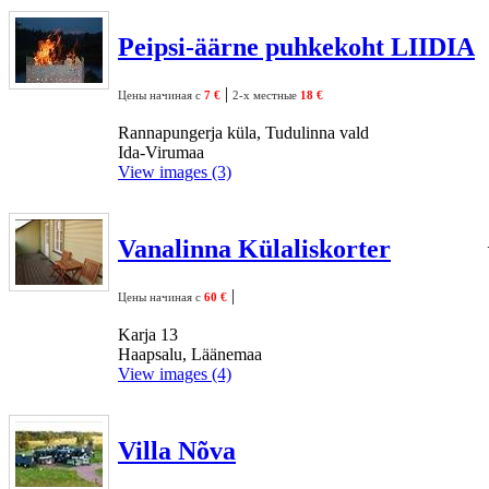
Peipsi-äärne puhkekoht LIIDIA
|
Цены начиная с
7 €
2-х местные
18 €
Rannapungerja küla, Tudulinna vald
Ida-Virumaa
View images (3)
Vanalinna Külaliskorter
|
Цены начиная с
60 €
Karja 13
Haapsalu, Läänemaa
View images (4)
Villa Nõva