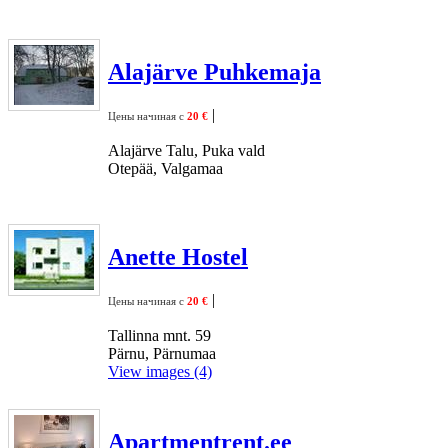
Alajärve Puhkemaja
|
Цены начиная с
20 €
Alajärve Talu, Puka vald
Otepää, Valgamaa
Anette Hostel
|
Цены начиная с
20 €
Tallinna mnt. 59
Pärnu, Pärnumaa
View images (4)
Apartmentrent.ee