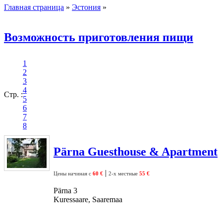
Главная страница
»
Эстония
»
Возможность приготовления пищи
1
2
3
4
Стр. :
5
6
7
8
Pärna Guesthouse & Apartment
|
Цены начиная с
60 €
2-х местные
55 €
Pärna 3
Kuressaare, Saaremaa