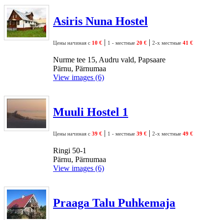
Asiris Nuna Hostel
|
|
Цены начиная с
10 €
1 - местные
20 €
2-х местные
41 €
Nurme tee 15, Audru vald, Papsaare
Pärnu, Pärnumaa
View images (6)
Muuli Hostel 1
|
|
Цены начиная с
39 €
1 - местные
39 €
2-х местные
49 €
Ringi 50-1
Pärnu, Pärnumaa
View images (6)
Praaga Talu Puhkemaja