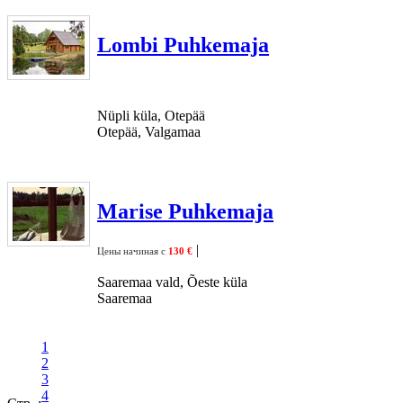
Lombi Puhkemaja
Nüpli küla, Otepää
Otepää, Valgamaa
Marise Puhkemaja
|
Цены начиная с
130 €
Saaremaa vald, Õeste küla
Saaremaa
1
2
3
4