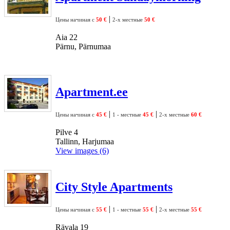
|
Цены начиная с
50 €
2-х местные
50 €
Aia 22
Pärnu, Pärnumaa
Apartment.ee
|
|
Цены начиная с
45 €
1 - местные
45 €
2-х местные
60 €
Pilve 4
Tallinn, Harjumaa
View images (6)
City Style Apartments
|
|
Цены начиная с
55 €
1 - местные
55 €
2-х местные
55 €
Rävala 19