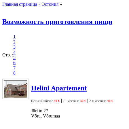
Главная страница
»
Эстония
»
Возможность приготовления пищи
1
2
3
4
Стр. :
5
6
7
8
Helini Apartement
|
|
Цены начиная с
30 €
1 - местные
30 €
2-х местные
40 €
Jüri tn 27
Võru, Võrumaa