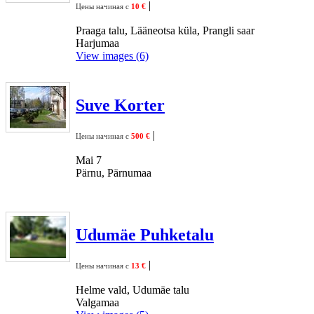
|
Цены начиная с
10 €
Praaga talu, Lääneotsa küla, Prangli saar
Harjumaa
View images (6)
Suve Korter
|
Цены начиная с
500 €
Mai 7
Pärnu, Pärnumaa
Udumäe Puhketalu
|
Цены начиная с
13 €
Helme vald, Udumäe talu
Valgamaa