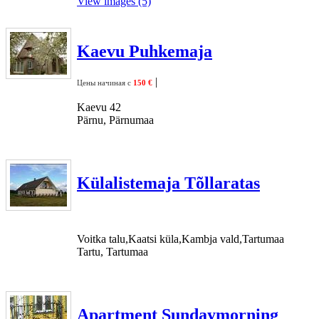
View images (5)
Kaevu Puhkemaja
|
Цены начиная с
150 €
Kaevu 42
Pärnu, Pärnumaa
Külalistemaja Tõllaratas
Voitka talu,Kaatsi küla,Kambja vald,Tartumaa
Tartu, Tartumaa
Apartment Sundaymorning