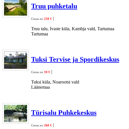
Truu puhketalu
|
Cenas no
250 €
Truu talu, Ivaste küla, Kambja vald, Tartumaa
Tartumaa
Tuksi Tervise ja Spordikeskus
|
Cenas no
10 €
Tuksi küla, Noarootsi vald
Läänemaa
Türisalu Puhkekeskus
|
Cenas no
260 €