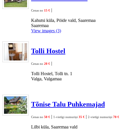
|
Cenas no
15 €
Kahutsi küla, Pöide vald, Saaremaa
Saaremaa
View images (3)
Tolli Hostel
|
Cenas no
20 €
Tolli Hostel, Tolli tn. 1
Valga, Valgamaa
Tõnise Talu Puhkemajad
|
|
Cenas no
50 €
1-vietīgi numuriņi
35 €
2-vietīgi numuriņi
70 €
Lilbi küla, Saaremaa vald