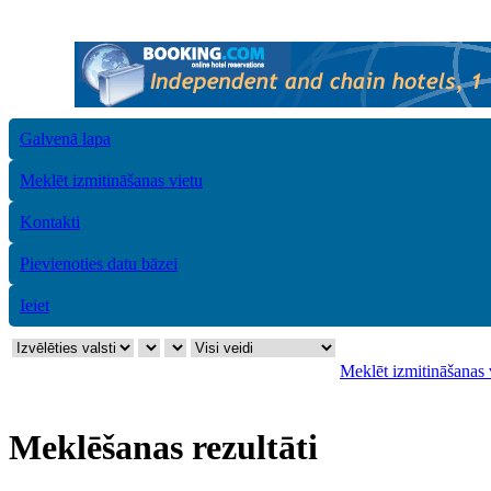
Galvenā lapa
Meklēt izmitināšanas vietu
Kontakti
Pievienoties datu bāzei
Ieiet
Meklēt izmitināšanas 
Meklēšanas rezultāti