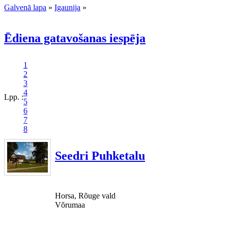
Galvenā lapa
»
Igaunija
»
Ēdiena gatavošanas iespēja
1
2
3
4
Lpp. :
5
6
7
8
Seedri Puhketalu
Horsa, Rõuge vald
Võrumaa