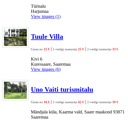
Türisalu
Harjumaa
View images (1)
Tuule Villa
|
|
Cenas no
25 €
1-vietīgi numuriņi
25 €
2-vietīgi numuriņi
33 €
Kivi 6
Kuressaare, Saaremaa
View images (6)
Uno Vaiti turismitalu
|
|
Cenas no
16 €
1-vietīgi numuriņi
42 €
2-vietīgi numuriņi
39 €
Mändjala küla, Kaarma vald, Saare maakond 93871
Saaremaa