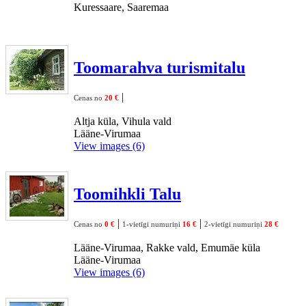
Kuressaare, Saaremaa
Toomarahva turismitalu
|
Cenas no
20 €
Altja küla, Vihula vald
Lääne-Virumaa
View images (6)
Toomihkli Talu
|
|
Cenas no
0 €
1-vietīgi numuriņi
16 €
2-vietīgi numuriņi
28 €
Lääne-Virumaa, Rakke vald, Emumäe küla
Lääne-Virumaa
View images (6)