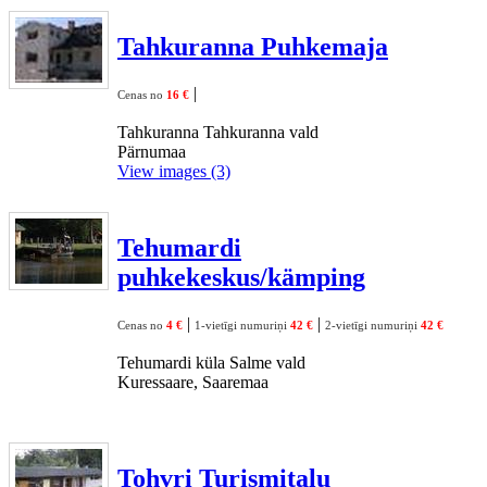
Tahkuranna Puhkemaja
|
Cenas no
16 €
Tahkuranna Tahkuranna vald
Pärnumaa
View images (3)
Tehumardi
puhkekeskus/kämping
|
|
Cenas no
4 €
1-vietīgi numuriņi
42 €
2-vietīgi numuriņi
42 €
Tehumardi küla Salme vald
Kuressaare, Saaremaa
Tohvri Turismitalu