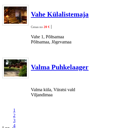
Vahe Külalistemaja
|
Cenas no
20 €
Vahe 1, Põltsamaa
Põltsamaa, Jõgevamaa
Valma Puhkelaager
Valma küla, Viiratsi vald
Viljandimaa
1
2
3
4